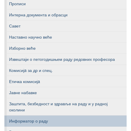
Прописи
Интерна документа и обрасци
Савет
Наставно научно веће
Изборно веће
Извештаји о петогодишњем раду редовних професора
Комисијa за др и спец.
Етичка комисијa
Јавне набавке
Заштита, безбедност и здравље на раду и у радној
околини
Информатор о раду