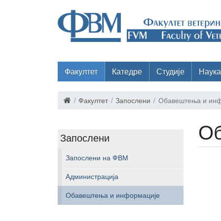
Факултет
Катедре
Студије
Наука
Факултет
Запослени
Обавештења и инф
Об
Запослени
Запослени на ФВМ
Администрација
Обавештења и информације