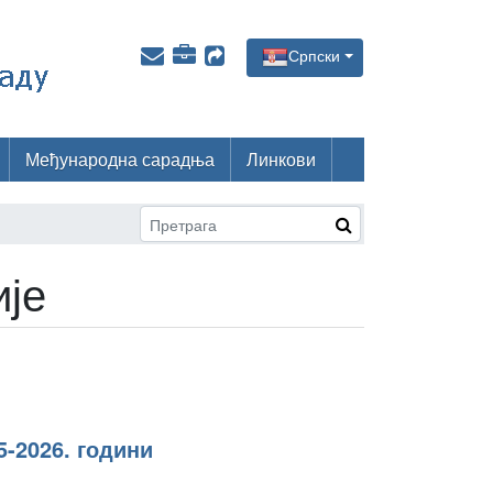
Српски
Међународна сарадња
Линкови
је
5-2026. години