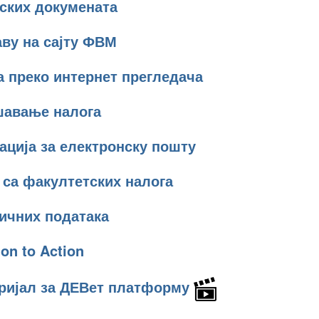
нских докумената
аву на сајту ФВМ
а преко интернет прегледача
шавање налога
ација за електронску пошту
 са факултетских налога
ичних података
ion to Action
еријал за ДЕВет платформу