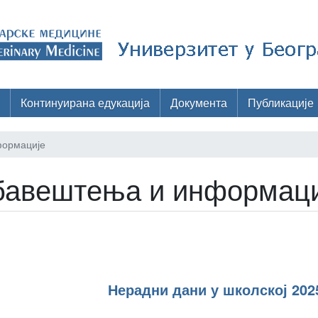
Континуирана едукација
Документа
Публикације
ормације
авештења и информаци
Нерадни дани у школској 202