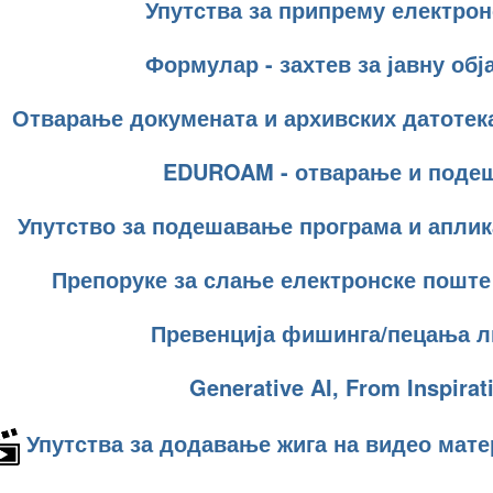
Упутства за припрему електро
Формулар - захтев за јавну обј
Отварање докумената и архивских датотек
EDUROAM - отварање и поде
Упутство за подешавање програма и аплик
Препоруке за слање електронске поште
Превенција фишинга/пецања л
Generative AI, From Inspirat
Упутства за додавање жига на видео мат