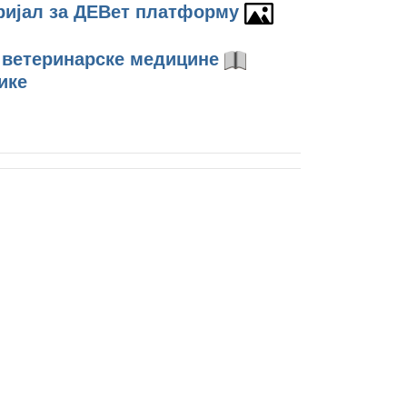
ријал за ДЕВет платформу
 ветеринарске медицине
ике