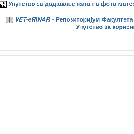
Упутство за додавање жига на фото мате
- Репозиторијум Факултета
VET-eRINAR
Упутство за корисн