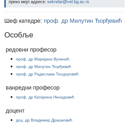
преко мејл адресе:
sekretar@vet.bg.ac.rs
Шеф катедре:
проф. др Милутин Ђорђевић
Особље
редовни професор
проф. др Маријана Вучинић
проф. др Милутин Ђорђевић
проф. др Радислава Теодоровић
ванредни професор
проф. др Катарина Ненадовић
доцент
доц. др Владимир Драшковић