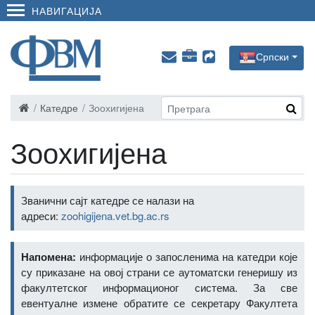
НАВИГАЦИЈА
Српски
Катедре
Зоохигијена
Зоохигијена
Званични сајт катедре се налази на
адреси:
zoohigijena.vet.bg.ac.rs
Напомена:
информације о запосленима на катедри које
су приказане на овој страни се аутоматски генеришу из
факултетског информационог система. За све
евентуалне измене обратите се секретару Факултета