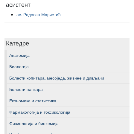
асистент
ас. Радован Марчетић
Катедре
Анатомија
Биологија
Болести копитара, месоједа, живине и дивљачи
Болести папкара
Економика и статистика
Фармакологија и токсикологија
Физиологија и биохемија