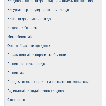
Хигијена и технологија намирница анималног порекла
Хирургија, ортопедија и офталмологија
Хистологија и ембриологија
Исхрана и ботаника
Микробиологија
Општеобразовни предмети
Паразитологија и паразитске болести
Патолошка физиологија
Патологија
Породиљство, стерилитет и вештачко осемењавање
Радиологија и радијациона хигијена
Сточарство