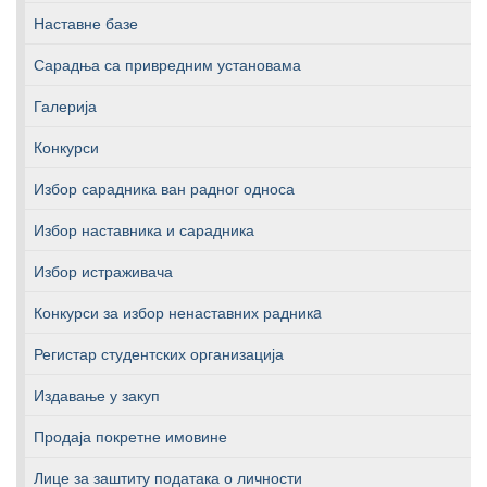
Наставне базе
Сарадња са привредним установама
Галерија
Конкурси
Избор сарадника ван радног односа
Избор наставника и сарадника
Избор истраживача
Конкурси за избор ненаставних радникa
Регистар студентских организација
Издавање у закуп
Продаја покретне имовине
Лице за заштиту података о личности