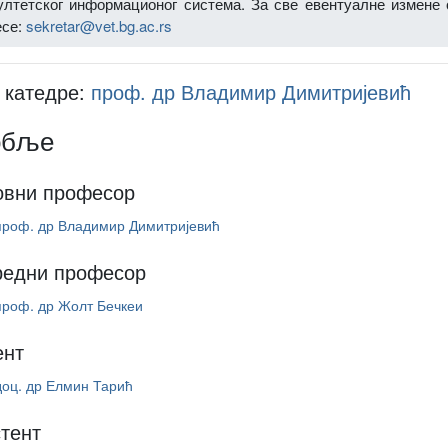
ултетског информационог система. За све евентуалне измене 
есе:
sekretar@vet.bg.ac.rs
катедре:
проф. др Владимир Димитријевић
обље
овни професор
проф. др Владимир Димитријевић
редни професор
проф. др Жолт Бечкеи
ент
доц. др Елмин Тарић
тент