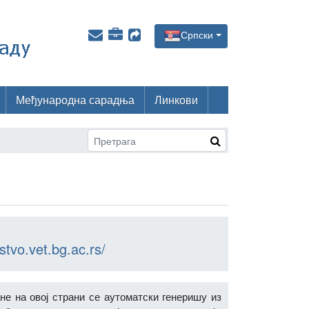
Српски
Међународна сарадња
Линкови
stvo.vet.bg.ac.rs/
не на овој страни се аутоматски генеришу из