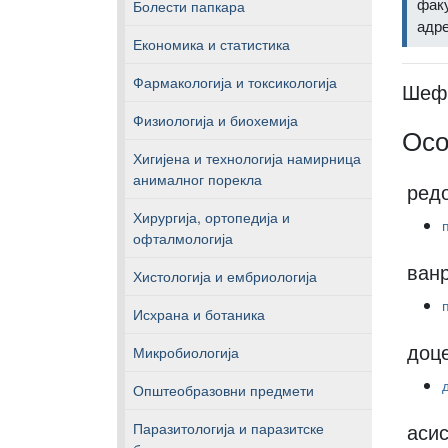
фак
Болести папкара
адр
Економика и статистика
Фармакологија и токсикологија
Шеф 
Физиологија и биохемија
Ос
Хигијена и технологија намирница
анималног порекла
ред
Хирургија, ортопедија и
офталмологија
ван
Хистологија и ембриологија
Исхрана и ботаника
доц
Микробиологија
Општеобразовни предмети
асис
Паразитологија и паразитске