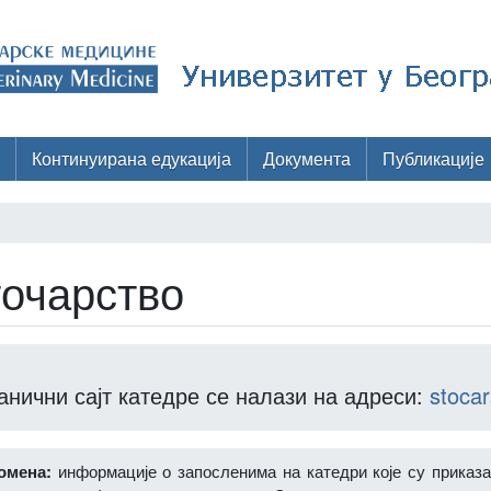
Континуирана едукација
Документа
Публикације
очарство
анични сајт катедре се налази на адреси:
stocar
омена:
информације о запосленима на катедри које су приказа