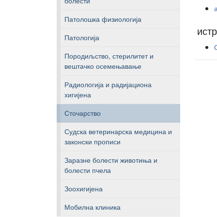
болести
Патолошка физиологија
ист
Патологија
Породиљство, стерилитет и
вештачко осемењавање
Радиологија и радијациона
хигијена
Сточарство
Судска ветеринарска медицина и
законски прописи
Заразне болести животиња и
болести пчела
Зоохигијена
Мобилна клиника