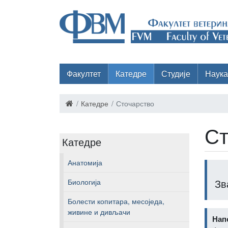
Факултет
Катедре
Студије
Наука
Катедре
Сточарство
Ст
Катедре
Анатомија
Зв
Биологија
Болести копитара, месоједа,
живине и дивљачи
Нап