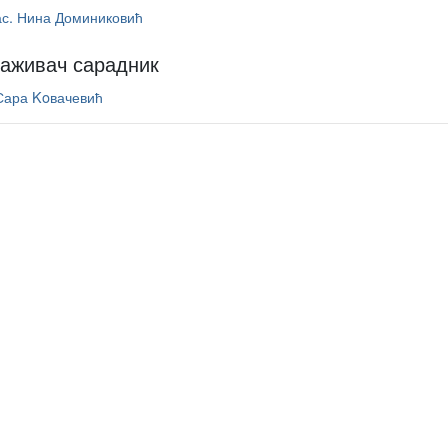
ас. Нина Доминиковић
раживач сарадник
Сара Koвачевић