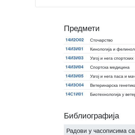
Предмети
14И2О02
Сточарство
14И3И01
Кинологија и фелинол
14И3И03
Узгој и нега спортских
14И3И04
Спортска медицина
14И3И05
Узгој и нега паса и ма
14И3О04
Ветеринарска генетик
14С1И01
Биотехнологија у вет
Библиографија
Радови у часописима са