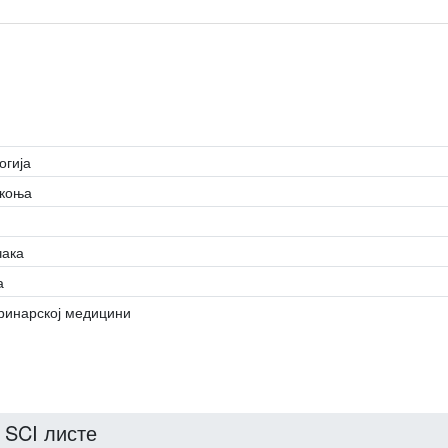
огија
 коња
чака
а
еринарској медицини
 SCI листе