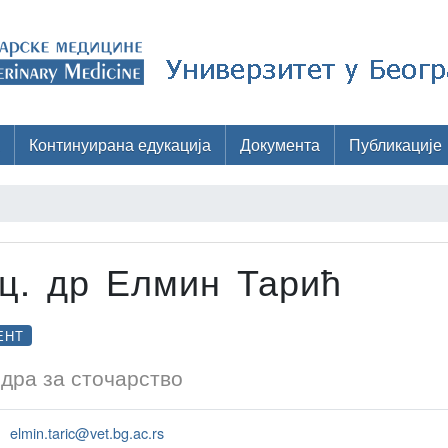
Континуирана едукација
Документа
Публикације
ц. др Елмин Тарић
ЕНТ
дра за сточарство
elmin.taric@vet.bg.ac.rs