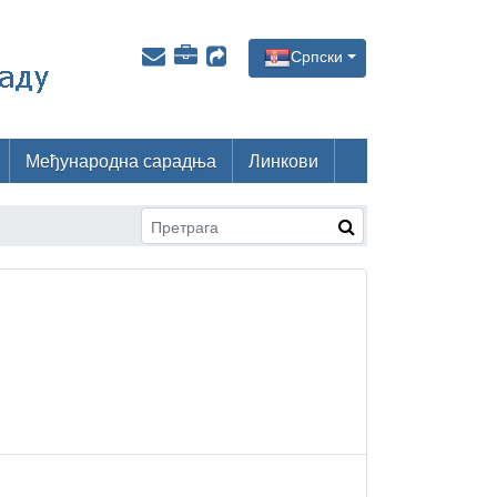
Српски
Међународна сарадња
Линкови