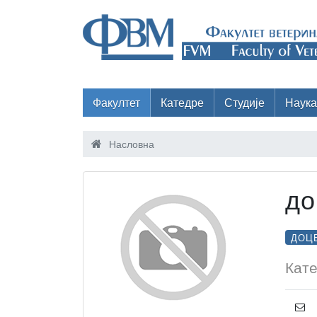
Факултет
Катедре
Студије
Наука
Насловна
до
ДОЦ
Кате