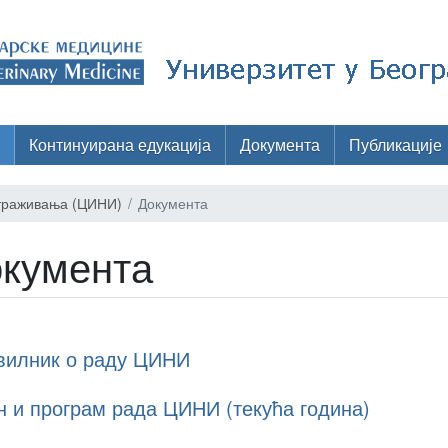
Континуирана едукација
Документа
Публикације
страживања (ЦИНИ)
Документа
кумента
вилник о раду ЦИНИ
н и програм рада ЦИНИ (текућа година)