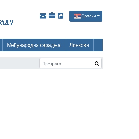
Српски
Међународна сарадња
Линкови