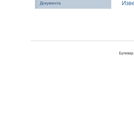
Изв
Документа
Булевар 