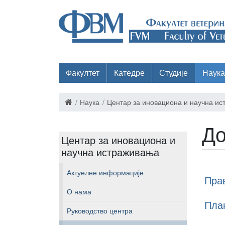
Факултет
Катедре
Студије
Наука
Наука
Центар за иновациона и научна и
До
Центар за иновациона и
научна истраживања
Актуелне информације
Пра
О нама
Пла
Руководство центра