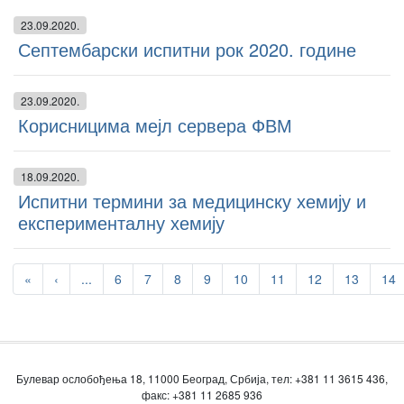
23.09.2020.
Септембарски испитни рок 2020. године
23.09.2020.
Корисницима мејл сервера ФВМ
18.09.2020.
Испитни термини за медицинску хемију и
експерименталну хемију
«
‹
...
6
7
8
9
10
11
12
13
14
Булевар ослобођења 18, 11000 Београд, Србија, тел: +381 11 3615 436,
факс: +381 11 2685 936