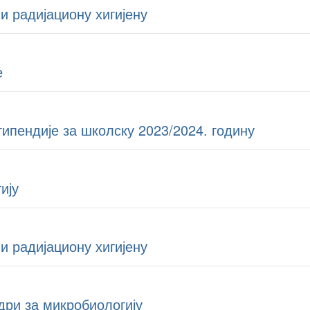
и радијациону хигијену
е
типендије за школску 2023/2024. годину
ију
и радијациону хигијену
дри за микробиологију