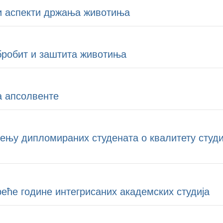
и аспекти држања животиња
бробит и заштита животиња
а апсолвенте
њу дипломираних студената о квалитету студиј
еће године интегрисаних академских студија