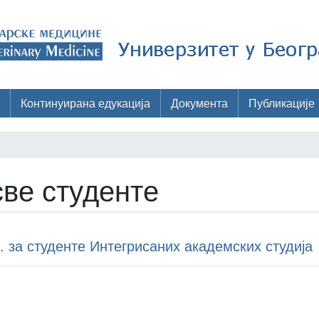
Континуирана едукација
Документа
Публикације
ве студенте
. за студенте Интегрисаних академских студија