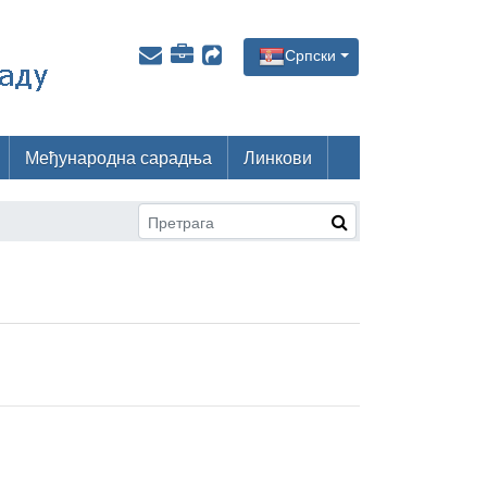
Српски
Међународна сарадња
Линкови