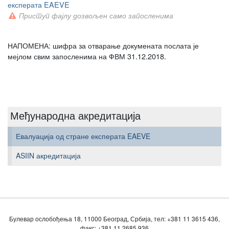
експерата EAEVE
Приступ фајлу дозвољен само запосленима
НАПОМЕНА: шифра за отварање докумената послата је
мејлом свим запосленима на ФВМ 31.12.2018.
Међународна акредитација
Евалуација од стране експерата EAEVE
ASIIN акредитација
Булевар ослобођења 18, 11000 Београд, Србија, тел: +381 11 3615 436,
факс: +381 11 2685 936