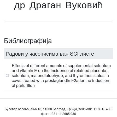
др Драган Вуковић
Библиографија
Радови у часописима ван SCI листе
Effects of different amounts of supplemental selenium
and vitamin E on the incidence of retained placenta,
selenium, malondialdehyde, and thyronines status in
cows treated with prostaglandin F2𝛼 for the induction
of parturition
Булевар ослобођења 18, 11000 Београд, Србија, тел: +381 11 3615 436,
факс: +381 11 2685 936