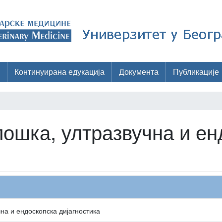
Континуирана едукација
Документа
Публикације
ошка, ултразвучна и ен
на и ендоскопска дијагностика