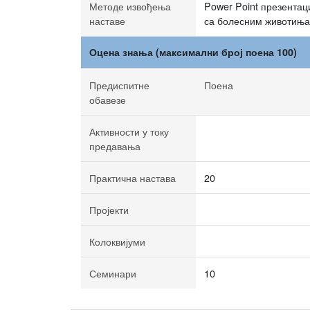
Методе извођења
Power Point презентац
наставе
са болесним животињам
Оцена знања (максимални број поена 100)
Предиспитне
Поена
обавезе
Активности у току
предавања
Практична настава
20
Пројекти
Колоквијуми
Семинари
10