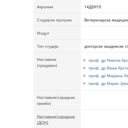
Акроним
14Д2И15
Студијски програм
Ветеринарска медици
Модул
Тип студија
докторске академске с
Наставник
проф. др Никола Кр
(предавач)
проф. др Вања Крст
проф. др Мирјана Л
проф. др Марко Јум
Наставник/сарадник
(вежбе)
Наставник/сарадник
(ДОН)