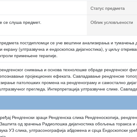
Статус предмета
е се слуша предмет.
Облик условљености
 предмета постдипломци се уче вештини анализирања и тумачења 
 екрану (ултразвучна и ендоскопска дијагностика), у циљу откри
онтроли примењене терапије.
рендгенског снимања и основа технолошке обраде рендгенског фи
епознавање пројекционих ефеката. Савладавање рендгенске топог
зирање патолошких промена на рендгенограму и самостално дија
лтразвучног прегледа. Интерпретација ултразвучне слике. Савлад
уређај Рендгенски зраци Рендгенска слика Рендгеноскопија, рендг
 Заштита од зрачења Радиолошка дијагностика обољења торакса 
вука УЗ слика, ултрасонографија абдомена и срца Ендоскопски уређ
ија