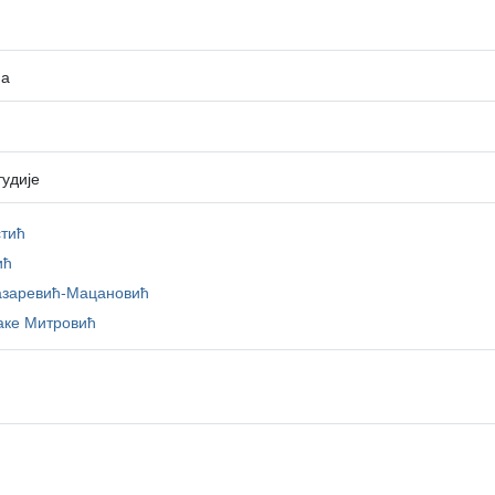
на
тудије
стић
ић
азаревић-Мацановић
аке Митровић