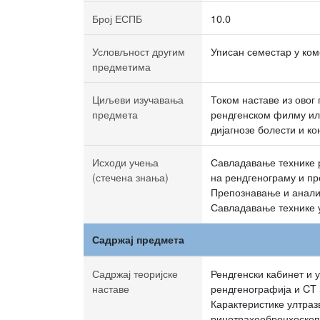
Број ЕСПБ
10.0
Условљност другим
Уписан семестар у ком
предметима
Циљеви изучавања
Током наставе из овог
предмета
рендгенском филму или
дијагнозе болести и к
Исходи учења
Савладавање технике 
(стечена знања)
на рендгенограму и пр
Препознавање и анали
Савладавање технике у
Садржај предмета
Садржај теоријске
Рендгенски кабинет и 
наставе
рендгенографија и CT
Карактеристике ултраз
ринотрахеобронхоскоп