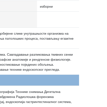
изборни
добијене слике унутрашњости организма на
вања патолошких процеса, постављању егзактне
лма. Савладавање разликовања ткивних сенки
рафске анатомије и рендгенске физиологије.
гностиковање појединих обољења.
авање технике ендоскопског прегледа.
енографија Технике снимања Дигитална
и абдомена Радиолошка форензика
ај, ендоскопија гастринтестиналног система,