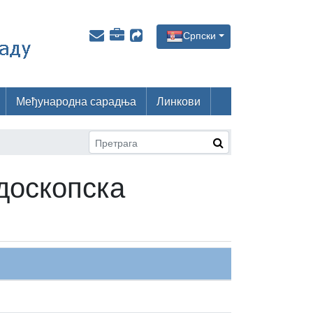
Српски
Међународна сарадња
Линкови
доскопска