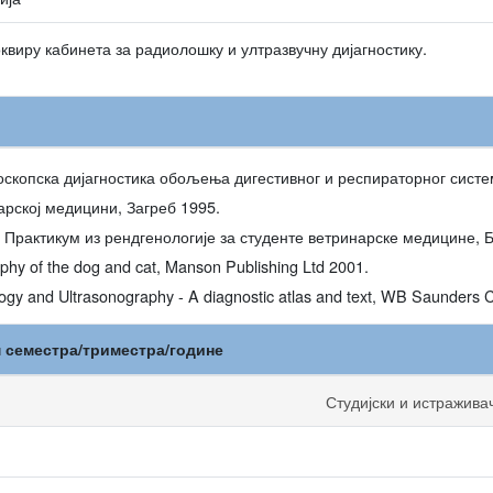
квиру кабинета за радиолошку и ултразвучну дијагностику.
оскопска дијагностика обољења дигестивног и респираторног систе
рској медицини, Загреб 1995.
Практикум из рендгенологије за студенте ветринарске медицине, 
aphy of the dog and cat, Manson Publishing Ltd 2001.
gy and Ultrasonography - A diagnostic atlas and text, WB Saunders 
м семестра/триместра/године
Студијски и истражива