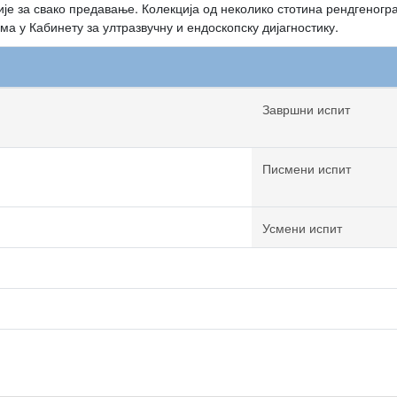
ије за свако предавање. Колекција од неколико стотина рендгеногр
а у Кабинету за ултразвучну и ендоскопску дијагностику.
Завршни испит
Писмени испит
Усмени испит