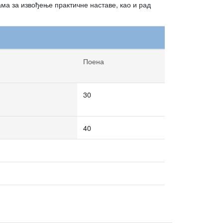
ама за извођење практичне наставе, као и рад
Поена
30
40