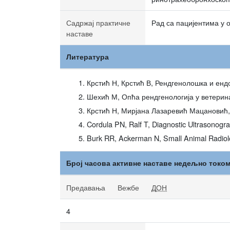
Садржај практичне
Рад са пацијентима у о
наставе
Литература
Крстић Н, Крстић В, Рендгенолошка и енд
Шехић М, Опћа рендгенологија у ветерина
Крстић Н, Мирјана Лазаревић Мацановић, 
Cordula PN, Ralf T, Diagnostic Ultrasonogr
Burk RR, Ackerman N, Small Animal Radiolo
Број часова активне наставе недељно токо
Предавања
Вежбе
ДОН
4