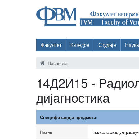
Факултет
Катедре
Студије
Наука
Насловна
14Д2И15 - Радиол
дијагностика
Спецификација предмета
Назив
Радиолошка, ултразвуч