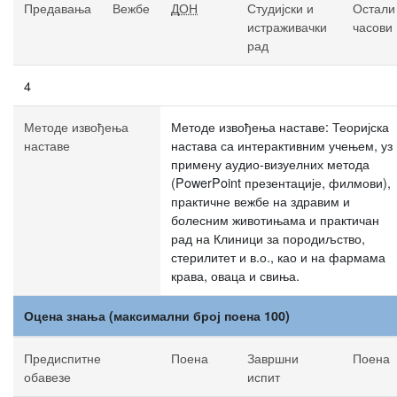
Предавања
Вежбе
ДОН
Студијски и
Остали
истраживачки
часови
рад
4
Методе извођења
Методе извођења наставе: Теоријска
наставе
настава са интерактивним учењем, уз
примену аудио-визуелних метода
(PowerPoint презентације, филмови),
практичне вежбе на здравим и
болесним животињама и практичан
рад на Клиници за породиљство,
стерилитет и в.о., као и на фармама
крава, оваца и свиња.
Оцена знања (максимални број поена 100)
Предиспитне
Поена
Завршни
Поена
обавезе
испит