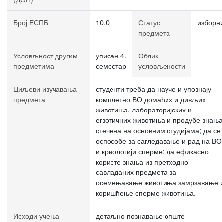
Број ЕСПБ
10.0
Статус
изборн
предмета
Условљност другим
уписан 4.
Облик
предметима
семестар
условљености
Циљеви изучавања
студенти треба да науче и упознају
предмета
комплетно ВО домаћих и дивљих
животиња, лабораторијских и
егзотичних животиња и продубе знањ
стечена на основним студијама; да се
оспособе за сагледавање и рад на ВО
и криологији сперме; да ефикасно
користе знања из претходно
савладаних предмета за
осемењавање животиња замрзавање 
коришћење сперме животиња.
Исходи учења
детаљно познавање опште