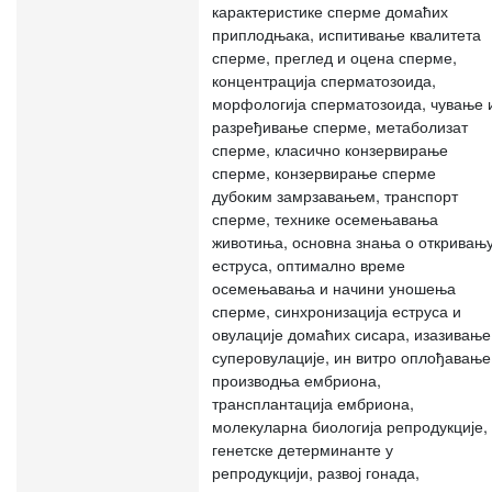
карактеристике сперме домаћих
приплодњака, испитивање квалитета
сперме, преглед и оцена сперме,
концентрација сперматозоида,
морфологија сперматозоида, чување 
разређивање сперме, метаболизат
сперме, класично конзервирање
сперме, конзервирање сперме
дубоким замрзавањем, транспорт
сперме, технике осемењавања
животиња, основна знања о откривањ
еструса, оптимално време
осемењавања и начини уношења
сперме, синхронизација еструса и
овулације домаћих сисара, изазивање
суперовулације, ин витро оплођавање
производња ембриона,
трансплантација ембриона,
молекуларна биологија репродукције,
генетске детерминанте у
репродукцији, развој гонада,