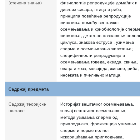
(стечена знања)
физиологије репродукције домаћих и
дивљих сисара, птица и риба,
принципа повећања репродукције
животиња помоћу вештачког
осемењавања и криобиологије сперм
животиња; детаљно познавање полно
циклуса, знакова еструса , узимања
сперме и осемењавања животиња;
специфичности репродукције и
осемењавања говеда, еквида, свиња,
оваца и коза, месоједа, живине, риба,
инсеката и пчелињих матица.
Садржај предмета
Садржај теоријске
Историјат вештачког осемењавања,
наставе
значај вештачког осемењавања,
методи узимања сперме од
приплодњака, фреквенција узимања
сперме и норме полног
искоришћавања приплодњака,