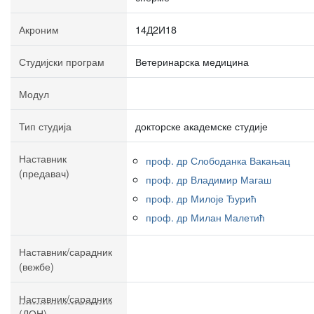
Акроним
14Д2И18
Студијски програм
Ветеринарска медицина
Модул
Тип студија
докторске академске студије
Наставник
проф. др Слободанка Вакањац
(предавач)
проф. др Владимир Магаш
проф. др Милоје Ђурић
проф. др Милан Малетић
Наставник/сарадник
(вежбе)
Наставник/сарадник
(ДОН)