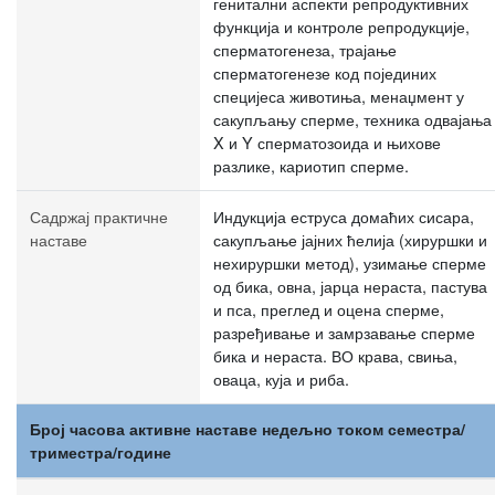
генитални аспекти репродуктивних
функција и контроле репродукције,
сперматогенеза, трајање
сперматогенезе код појединих
специјеса животиња, менаџмент у
сакупљању сперме, техника одвајања
X и Y сперматозоида и њихове
разлике, кариотип сперме.
Садржај практичне
Индукција еструса домаћих сисара,
наставе
сакупљање јајних ћелија (хируршки и
нехируршки метод), узимање сперме
од бика, овна, јарца нераста, пастува
и пса, преглед и оцена сперме,
разређивање и замрзавање сперме
бика и нераста. ВО крава, свиња,
оваца, куја и риба.
Број часова активне наставе недељно током семестра/
триместра/године