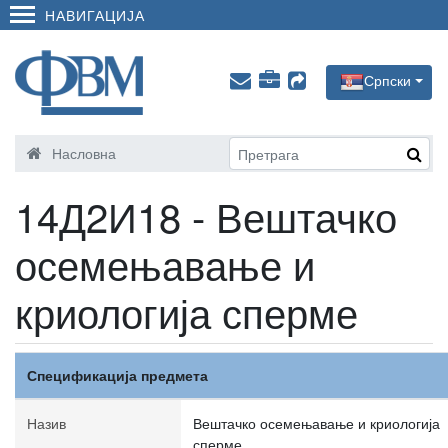
НАВИГАЦИЈА
Српски
Насловна
14Д2И18 - Вештачко
осемењавање и
криологија сперме
Спецификација предмета
Назив
Вештачко осемењавање и криологија
сперме