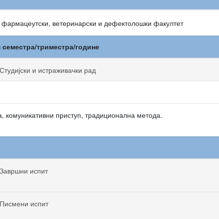
, фармацеутски, ветеринарски и дефектолошки факултет
м семестра/триместра/године
Студијски и истраживачки рад
, комуникативни приступ, традиционална метода.
Завршни испит
Писмени испит