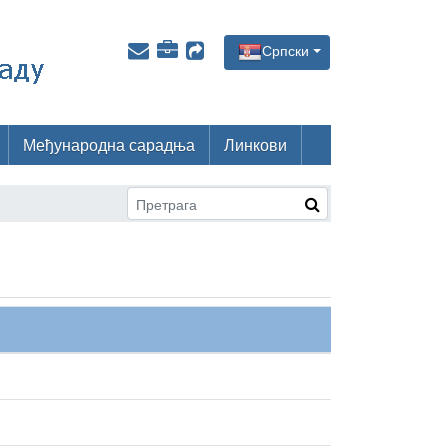
Српски
Међународна сарадња
Линкови