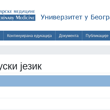
Континуирана едукација
Документа
Публикације
ски језик