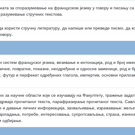
ата за споразумевање на француском језику у говору и писању 
разумевање стручних текстова.
а користи стручну литературу, да напише или преведе писмо, да ко
овору.
 систем француског језика, везивање и интонација, род и број име
ичне, повратне, показне, неодређене и односне заменице, род и б
, футур и перфекат одређених глагола, импертив, основни прилози 
их за научне области које се изучавају на Факултету, тражење зад
држаја прочитаног текста, парафразирање прочитаног текста. Сав
 и давање личних информација, захваљивање, изражавање: жеље
допадања, потребе, интересовања, супротсављања, страха, изнен
и одбијање.