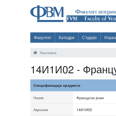
Факултет
Катедре
Студије
Наука
Насловна
14И1И02 - Францу
Спецификација предмета
Назив
Француски језик
Акроним
14И1И02