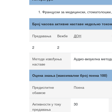
Француски за медицински, стоматолошки
Број часова активне наставе недељно токо
Предавања
Вежбе
ДОН
2
2
Методе извођења
Аудио-визуелна метода
наставе
Оцена знања (максимални број поена 100)
Предиспитне
Поена
обавезе
Активности у току
30
предавања