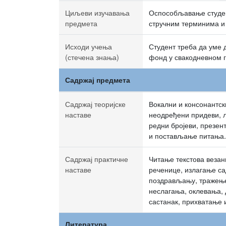
Циљеви изучавања
Оспособљавање студен
предмета
стручним терминима и 
Исходи учења
Студент треба да уме д
(стечена знања)
фонд у свакодневном г
Садржај предмета
Садржај теоријске
Вокални и консонантски
наставе
неодређени придеви, л
редни бројеви, презент
и постављање питања.
Садржај практичне
Читање текстова везан
наставе
реченице, излагање са
поздрављању, тражење
неслагања, оклевања, 
састанак, прихватање 
Литература