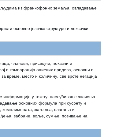
са људима из франкофоних земаља, овладавање
ристи основне језичке структуре и лексички
ница, чланови, присвојни, показни и
рој и компарација описних придева, основни и
за време, место и количину, све врсте негација
ате информације у тексту, наслућивање значења
ладавање основних формула при сусрету и
, комплимената, жаљења, слагања и
ађења, забране, воље, сумње, позивање на