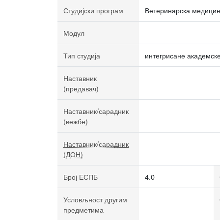
Студијски програм
Ветеринарска медици
Модул
Тип студија
интегрисане академске
Наставник
(предавач)
Наставник/сарадник
(вежбе)
Наставник/сарадник
(ДОН)
Број ЕСПБ
4.0
Условљност другим
предметима