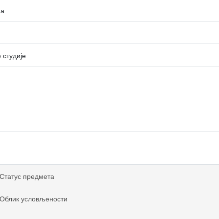
на
 студије
Статус предмета
Облик условљености