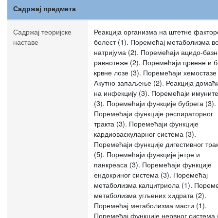
Садржај предмета
Садржај теоријске
Реакција организма на штетне фактор
наставе
болест (1). Поремећај метаболизма в
натријума (2). Поремећаји ацидо-базн
равнотеже (2). Поремећаји црвене и 
крвне лозе (3). Поремећаји хемостазе 
Акутно запаљење (2). Реакција домаћ
на инфекцију (3). Поремећаји имунит
(3). Поремећаји функције бубрега (3).
Поремећаји функције респираторног
тракта (3). Поремећаји функције
кардиоваскуларног система (3).
Поремећаји функције дигестивног тра
(5). Поремећаји функције јетре и
панкреаса (3). Поремећаји функције
ендокриног система (3). Поремећај
метаболизма калцитриола (1). Порем
метаболизма угљених хидрата (2).
Поремећај метаболизма масти (1).
Поремећај функције нервног система (