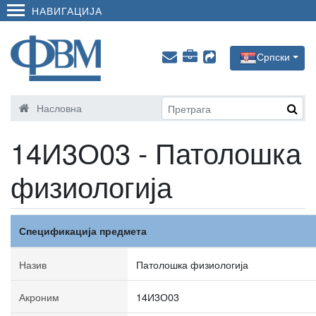
НАВИГАЦИЈА
Српски
Насловна
14И3О03 - Патолошка
физиологија
Спецификација предмета
Назив
Патолошка физиологија
Акроним
14И3О03