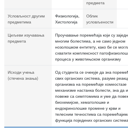
предмета
Условљност другим
Физиологија,
Облик
предметима
Хистологија
условљености
Циљеви изучавања
Проучавање поремећаја који су зајед
предмета
многим болестима, а не само једном
нозолошком ентитету, како би се могл
схватити комплексност патофизиолош
процеса у животињском организму
Исходи учења
Од студента се очекује да зна пореме
(стечена знања)
свих органских система, разуме реакц
организма на поремећаје хомеостазе 
механизме настанка болести, зна да и
повеже са симптомима и уме да пове
биохемијске, хематолошке и
ендокринолошке промене у крви и
телесним течностима са поремећајим
функција појединих органских систем