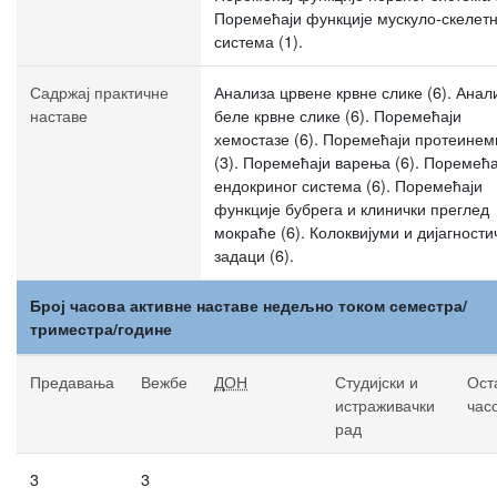
Поремећаји функције мускуло-скелетн
система (1).
Садржај практичне
Анализа црвене крвне слике (6). Анал
наставе
беле крвне слике (6). Поремећаји
хемостазе (6). Поремећаји протеинем
(3). Поремећаји варења (6). Поремећа
ендокриног система (6). Поремећаји
функције бубрега и клинички преглед
мокраће (6). Колоквијуми и дијагности
задаци (6).
Број часова активне наставе недељно током семестра/
триместра/године
Предавања
Вежбе
ДОН
Студијски и
Ост
истраживачки
час
рад
3
3