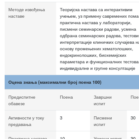
Методе извођења
Теоријска настава са интерактивим
наставе
учењем, уз примену савремених пома
практична настава у лабораторији,
писмени семинарски радови, усмена
одбрана семинарских радова, тестови
интерпретације клиничких случајева н
основу промењених хематолошких,
ендокринолошких, биохемијских
параметара и функционалних тестова
индивидуалне и групне консултације
Оцена знања (максимални број поена 100)
Предиспитне
Поена
Завршни
Пое
обавезе
испит
Активности у току
3
Писмени
30
предавања
испит
Практична настава
10
Усмени испит
30