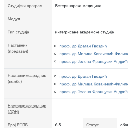
Студијски програм
Ветеринарска медицина
Модул
Тип студија
интегрисане академске студије
Наставник
проф. др Драган Гвоздић
(предавач)
проф. др Милица Ковачевић-Филип
проф. др Јелена Француски Андрић
Наставник/сарадник
проф. др Драган Гвоздић
(вежбе)
проф. др Милица Ковачевић-Филип
проф. др Јелена Француски Андрић
Наставник/сарадник
(ДОН)
Број ЕСПБ
6.5
Статус
оба