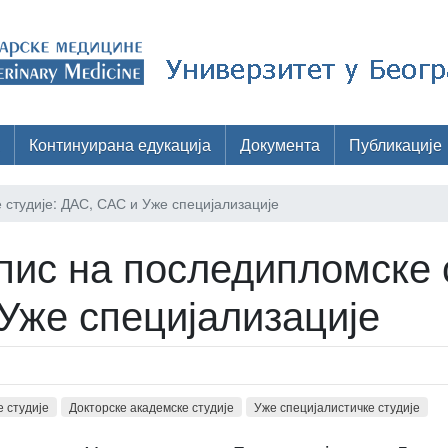
Континуирана едукација
Документа
Публикације
 студије: ДАС, САС и Уже специјализације
пис на последипломске 
Уже специјализације
 студије
Докторске академске студије
Уже специјалистичке студије