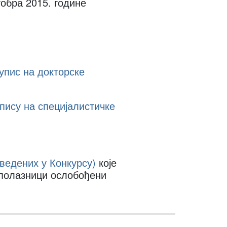
тобра 2015. године
упис на докторске
пису на специјалистичке
аведених у Конкурсу)
које
 полазници ослобођени