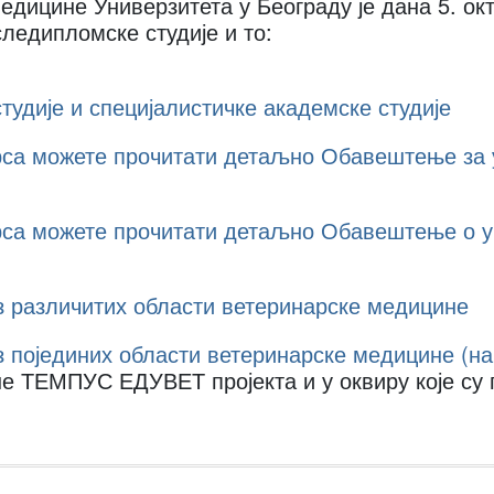
едицине Универзитета у Београду је дана 5. ок
следипломске студије и то:
тудије и специјалистичке академске студије
рса можете прочитати детаљно Обавештење за 
рса можете прочитати детаљно Обавештење о у
из различитих области ветеринарске медицине
из појединих области ветеринарске медицине (н
не ТЕМПУС ЕДУВЕТ пројекта и у оквиру које су