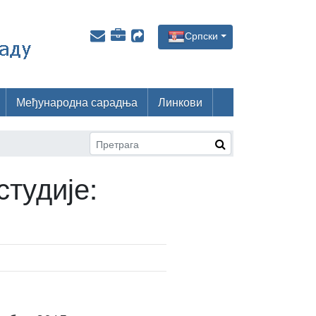
Српски
Међународна сарадња
Линкови
студије: