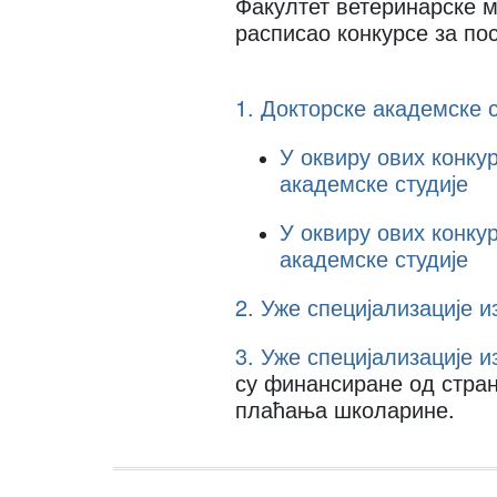
Факултет ветеринарске м
расписао конкурсе за по
1. Докторске академске с
У оквиру ових конку
академске студије
У оквиру ових конку
академске студије
2. Уже специјализације 
3. Уже специјализације 
су финансиране од стра
плаћања школарине.