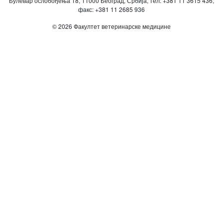
Булевар ослобођења 18, 11000 Београд, Србија, тел: +381 11 3615 436,
факс: +381 11 2685 936
© 2026 Факултет ветеринарске медицине