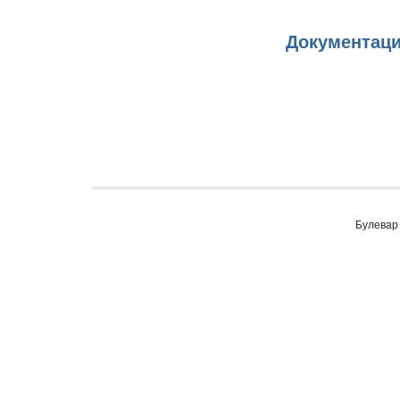
Документациј
Булевар 