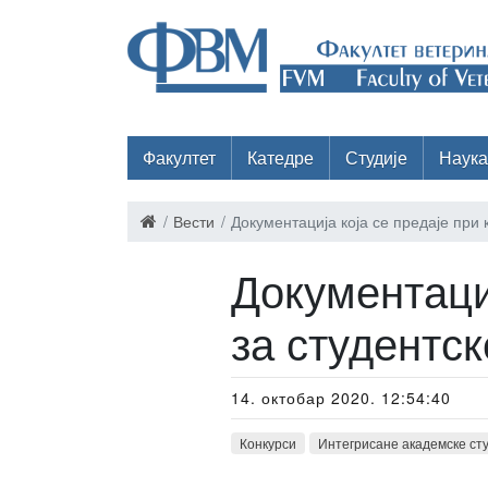
Факултет
Катедре
Студије
Наука
Вести
Документација која се предаје при
Документаци
за студентс
14. октобар 2020. 12:54:40
Конкурси
Интегрисане академске ст