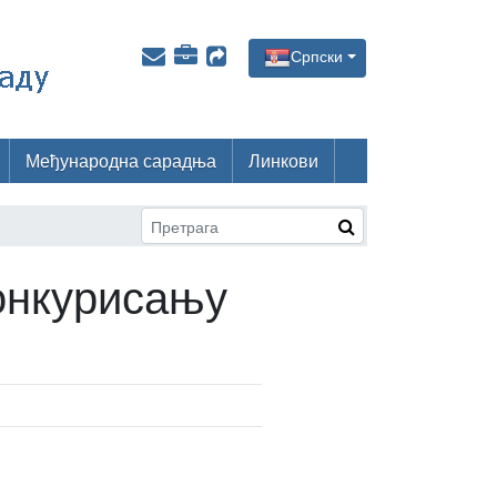
Српски
Међународна сарадња
Линкови
конкурисању