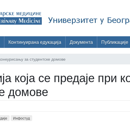
Континуирана едукација
Документа
Публикације
 конкурисању за студентске домове
ја која се предаје при 
ке домове
удије
Инфостуд