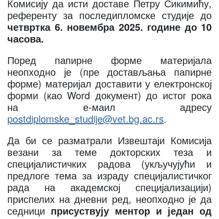
Комисију да исти доставе Петру Сикимићу,
референту за последипломске студије до
четвртка 6. новембра 2025. године до 10
часова.
Поред папирне форме материјала
неопходно је (пре достављања папирне
форме) материјал доставити у електронској
форми (као Word документ) до истог рока
на е-маил адресу
postdiplomske_studije@vet.bg.ac.rs
.
Да би се разматрали Извештаји Комисија
везани за теме докторских теза и
специјалистичких радова (укључујући и
предлоге тема за израду специјалистичког
рада на академској специјализацији)
приспелих на дневни ред, неопходно је да
седници
присуствују ментор и један од