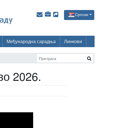
Српски
Међународна сарадња
Линкови
во 2026.