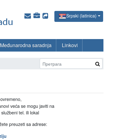
Srpski (latinica)
Međunarodna saradnja
Linkovi
agovremeno,
vi veća se mogu javiti na
užbeni tel. ili lokal
ožete preuzeti sa adrese:
ziju