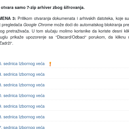
 otvara samo 7-zip arhiver zbog šifrovanja.
Prilikom otvaranja dokumenata i arhivskih datoteka, koje s
MENA 3:
et pregledača
može doći do automatskog blokiranja pr
Google Chrome
 tog pretraživača. U tom slučaju molimo korisnike da koriste desni kli
uglu prikaže upozorenje sa
“
Discard/Odbaci“ porukom, da kliknu n
Zadrži
“
.
5. sednica Izbornog veća
4. sednica Izbornog veća
3. sednica Izbornog veća
0. sednica Izbornog veća
9. sednica Izbornog veća
8. sednica Izbornog veća
7. sednica Izbornog veća