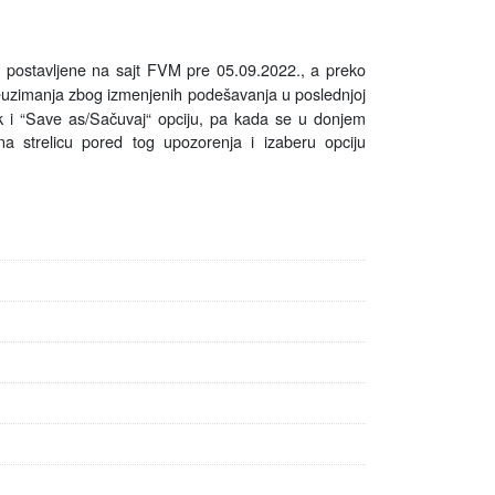
u postavljene na sajt FVM pre 05.09.2022., a preko
euzimanja zbog
izmenjenih
podešavanja u poslednjoj
k i
“
Save as/Sačuvaj“ opciju, pa kada se u donjem
a strelicu pored tog upozorenja i izaberu opciju