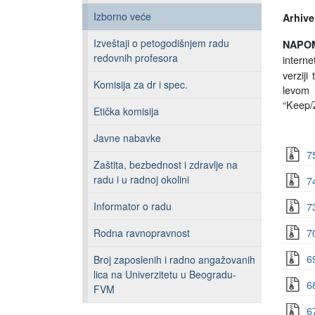
Izborno veće
Arhive
Izveštaji o petogodišnjem radu
NAPO
redovnih profesora
intern
verziji
Komisija za dr i spec.
levom 
“
Keep/
Etička komisija
Javne nabavke
7
Zaštita, bezbednost i zdravlje na
radu i u radnoj okolini
7
Informator o radu
7
7
Rodna ravnopravnost
6
Broj zaposlenih i radno angažovanih
lica na Univerzitetu u Beogradu-
6
FVM
6