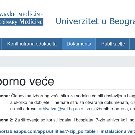
Kontinuirana edukacija
Dokumenta
Publikacije
borno veće
Članovima Izbornog veća šifra za sednicu će biti dostavljena bl
ena:
iko ne dobijete ili nemate šifru za otvaranje dokumenata, člano
ail adresu:
arhivafvm@vet.bg.ac.rs
sa službenih e-adresa, na sl
Za šifrovanje se koristi legalan i besplatan 7-zip arhiver koji m
ena 2:
ili
/portableapps.com/apps/utilities/7-zip_portable
instalacionu ver