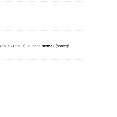
naka - (minus) ukucajte
(space)!
razmak