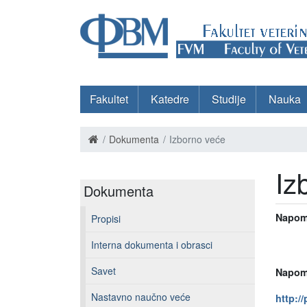
Fakultet
Katedre
Studije
Nauka
Dokumenta
Izborno veće
Iz
Dokumenta
Napom
Propisi
a ukol
Interna dokumenta i obrasci
e-m
Savet
Napom
Nastavno naučno veće
http:/