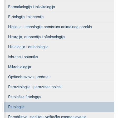
Farmakologija i toksikologija
Fiziologija i biohemija
Higijena i tehnologija namirnica animalnog porekla
Hirurgija, ortopedija i oftalmologija
Histologija i embriologija
Ishrana i botanika
Mikrobiologija
Opšteobrazovni predmeti
Parazitologija i parazitske bolesti
Patološka fiziologija
Patologija
Porodiljstvo, sterilitet i veštačko osemenjavanje