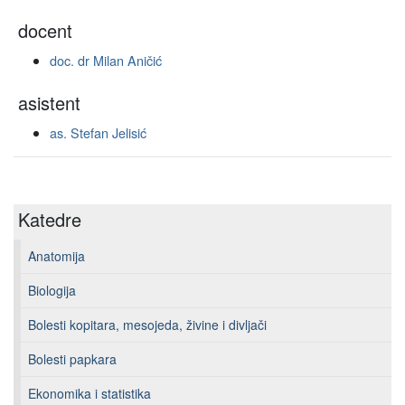
docent
doc. dr Milan Aničić
asistent
as. Stefan Jelisić
Katedre
Anatomija
Biologija
Bolesti kopitara, mesojeda, živine i divljači
Bolesti papkara
Ekonomika i statistika