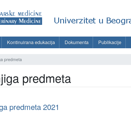
Kontinuirana edukacija
Dokumenta
Publikacije
ga predmeta
jiga predmeta
iga predmeta 2021