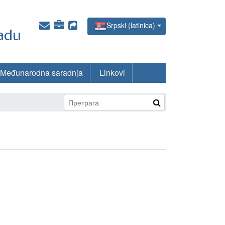
Srpski (latinica)
Međunarodna saradnja
Linkovi