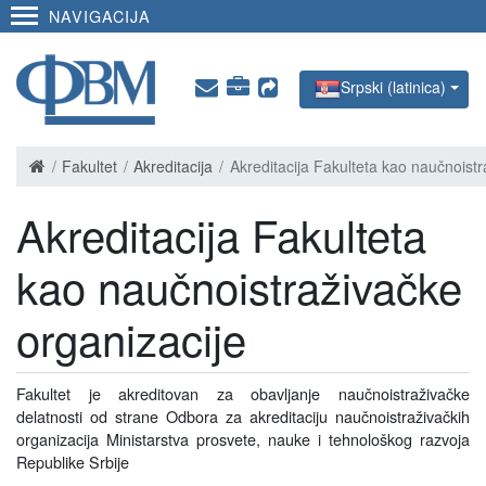
NAVIGACIJA
Srpski (latinica)
Fakultet
Akreditacija
Akreditacija Fakulteta kao naučnoistr
Akreditacija Fakulteta
kao naučnoistraživačke
organizacije
Fakultet je akreditovan za obavljanje naučnoistraživačke
delatnosti od strane Odbora za akreditaciju naučnoistraživačkih
organizacija Ministarstva prosvete, nauke i tehnološkog razvoja
Republike Srbije