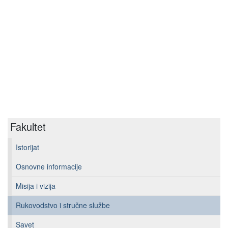
Fakultet
Istorijat
Osnovne informacije
Misija i vizija
Rukovodstvo i stručne službe
Savet