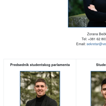
Zorana Bečk
Tel: +381 62 8
Email:
sekretar@vet
Predsednik studentskog parlamenta
Stude