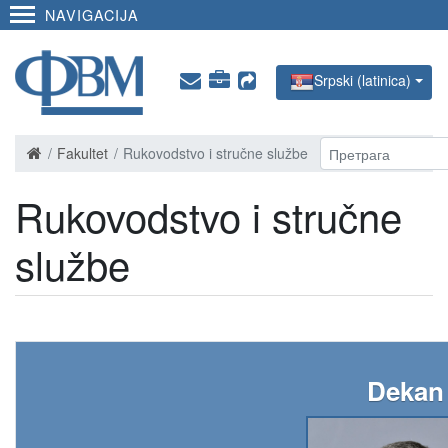
NAVIGACIJA
Srpski (latinica)
Fakultet
Rukovodstvo i stručne službe
Rukovodstvo i stručne
službe
Dekan