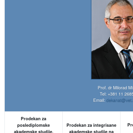
Prof. dr Milorad Mir
Tel: +381 11 268
Email:
dekanat@vet.
Prodekan za
Pr
poslediplomske
Prodekan za integrisane
akademske studije,
akademske studije na