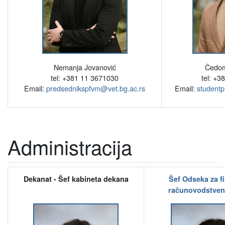
Nemanja Jovanović
Čedom
tel: +381 11 3671030
tel: +3
Email:
predsednikspfvm@vet.bg.ac.rs
Email:
studentp
Administracija
Dekanat - Šef kabineta dekana
Šef Odseka za f
računovodstven