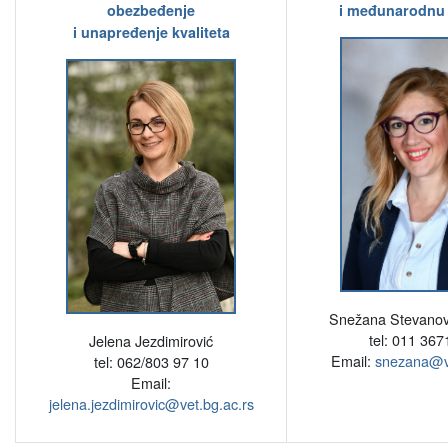
obezbeđenje
i međunarodnu 
i unapređenje kvaliteta
Snežana Stevanov
tel: 011 367
Jelena Jezdimirović
Email:
snezana@ve
tel: 062/803 97 10
Email:
jelena.jezdimirovic@vet.bg.ac.rs