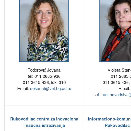
Todorović Jovana
Violeta Stan
tel: 011 2685-936
011 2685 
011 3615-436, lok. 310
011 3615-436, 
Email:
dekanat@vet.bg.ac.rs
Email:
sef_racunovodstva@
Rukovodilac centra za inovaciona
Informaciono-komuni
i naučna istraživanja
Rukovodilac 