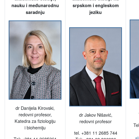
nauku i međunarodnu
srpskom i engleskom
saradnju
jeziku
dr Danijela Kirovski,
redovni profesor,
dr Jakov Nišavić,
Katedra za fiziologiju
redovni profesor
Te
i biohemiju
tel. +381 11 2685 744
s
Tel: +381 11 2685261