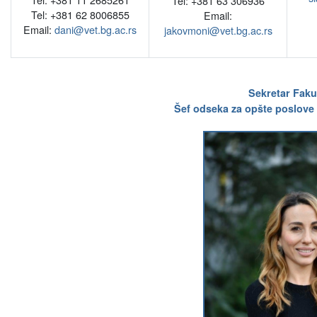
Tel: +381 63 306936
Tel: +381 62 8006855
Email:
Email:
dani@vet.bg.ac.rs
jakovmoni@vet.bg.ac.rs
Sekretar Faku
Šef odseka za opšte poslove 