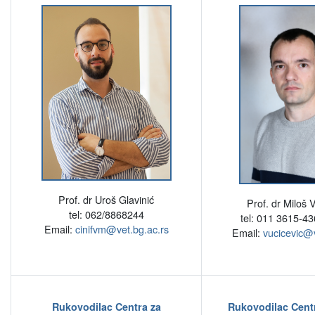
Prof. dr Uroš Glavinić
Prof. dr Miloš 
tel: 062/8868244
tel: 011 3615-43
Email:
cinifvm@vet.bg.ac.rs
Email:
vucicevic@v
Rukovodilac Centra za
Rukovodilac Centr