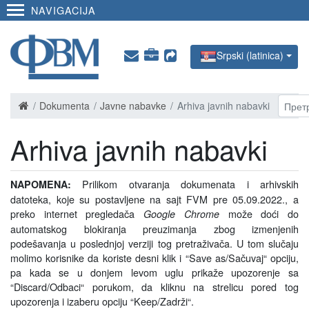
NAVIGACIJA
Srpski (latinica)
Dokumenta
Javne nabavke
Arhiva javnih nabavki
Arhiva javnih nabavki
Prilikom otvaranja dokumenata i arhivskih
NAPOMENA:
datoteka, koje su postavljene na sajt FVM pre 05.09.2022., a
preko internet pregledača
može doći do
Google Chrome
automatskog blokiranja preuzimanja zbog
izmenjenih
podešavanja u poslednjoj verziji tog pretraživača. U tom slučaju
molimo korisnike da koriste desni klik i
“
Save as/Sačuvaj“ opciju,
pa kada se u donjem levom uglu prikaže upozorenje sa
“
Discard/Odbaci“ porukom, da kliknu na strelicu pored tog
upozorenja i izaberu opciju
“
Keep/Zadrži
“
.