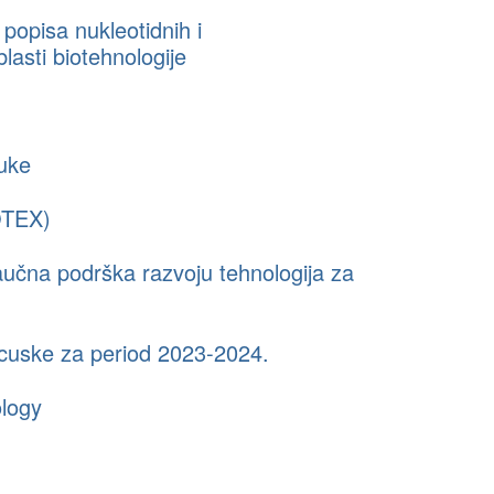
opisa nukleotidnih i
lasti biotehnologije
buke
NOTEX)
aučna podrška razvoju tehnologija za
ncuske za period 2023-2024.
ology