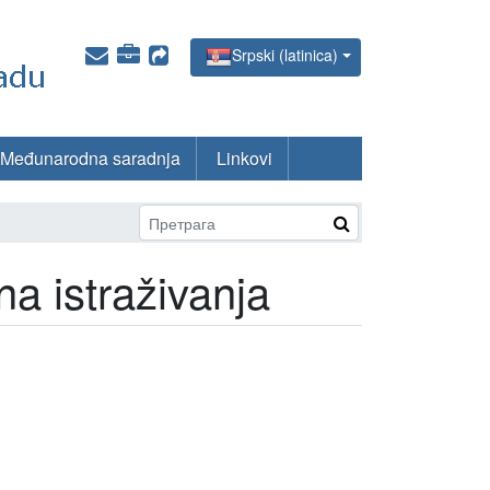
Srpski (latinica)
Međunarodna saradnja
Linkovi
a istraživanja