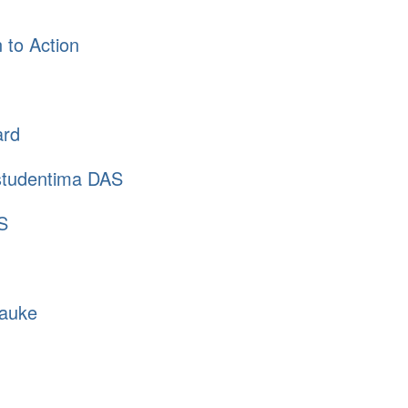
 to Action
ard
 studentima DAS
S
nauke