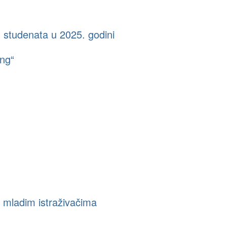
ad studenata u 2025. godini
ng“
m mladim istraživačima