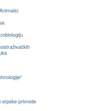
 Animals)
sa
robiologiju
oistraživačkih
auka
hnologije“
u srpske privrede