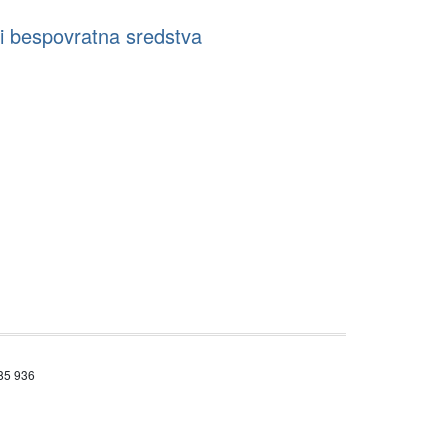
ti bespovratna sredstva
685 936