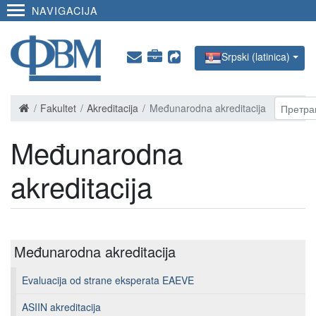
NAVIGACIJA
Srpski (latinica)
Fakultet
Akreditacija
Međunarodna akreditacija
Međunarodna
akreditacija
Međunarodna akreditacija
Evaluacija od strane eksperata EAEVE
ASIIN akreditacija