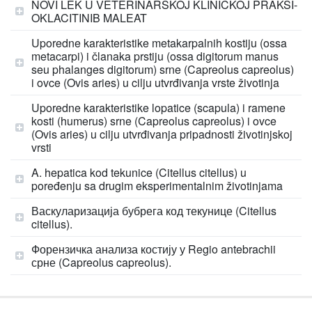
NOVI LEK U VETERINARSKOJ KLINIČKOJ PRAKSI-
OKLACITINIB MALEAT
Uporedne karakteristike metakarpalnih kostiju (ossa
metacarpi) i članaka prstiju (ossa digitorum manus
seu phalanges digitorum) srne (Capreolus capreolus)
i ovce (Ovis aries) u cilju utvrđivanja vrste životinja
Uporedne karakteristike lopatice (scapula) i ramene
kosti (humerus) srne (Capreolus capreolus) i ovce
(Ovis aries) u cilju utvrđivanja pripadnosti životinjskoj
vrsti
A. hepatica kod tekunice (Citellus citellus) u
poređenju sa drugim eksperimentalnim životinjama
Васкуларизација бубрега код текунице (Citellus
citellus).
Форензичка анализа костију у Regio antebrachii
срне (Capreolus capreolus).