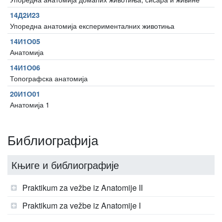
14Д2И23
Упоредна анатомија експерименталних животиња
14И1О05
Анатомија
14И1О06
Топографска анатомија
20И1О01
Анатомија 1
Библиографија
Књиге и библиографије
Praktikum za vežbe iz Anatomije II
Praktikum za vežbe iz Anatomije I