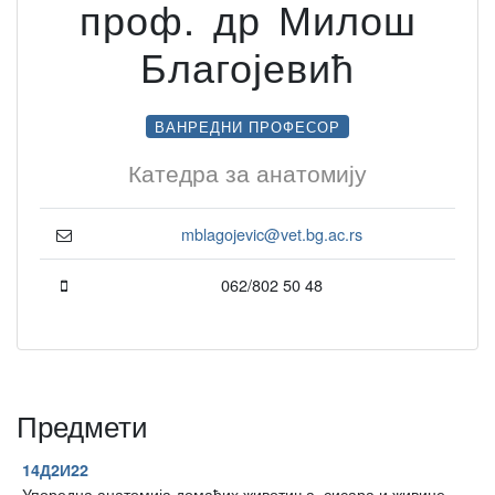
проф. др Милош
Благојевић
ВАНРЕДНИ ПРОФЕСОР
Катедра за анатомију
mblagojevic@vet.bg.ac.rs
062/802 50 48
Предмети
14Д2И22
Упоредна анатомија домаћих животиња, сисара и живине