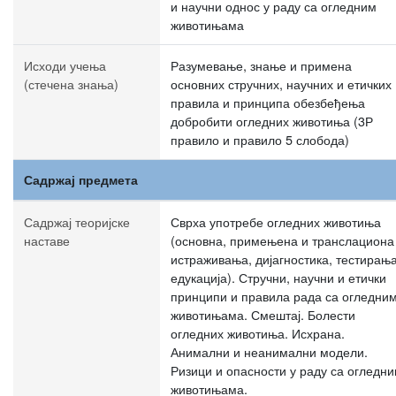
и научни однос у раду са огледним
животињама
Исходи учења
Разумевање, знање и примена
(стечена знања)
основних стручних, научних и етичких
правила и принципа обезбеђења
добробити огледних животиња (3Р
правило и правило 5 слобода)
Садржај предмета
Садржај теоријске
Сврха употребе огледних животиња
наставе
(основна, примењена и транслациона
истраживања, дијагностика, тестирања
едукација). Стручни, научни и етички
принципи и правила рада са огледни
животињама. Смештај. Болести
огледних животиња. Исхрана.
Анимални и неанимални модели.
Ризици и опасности у раду са огледн
животињама.