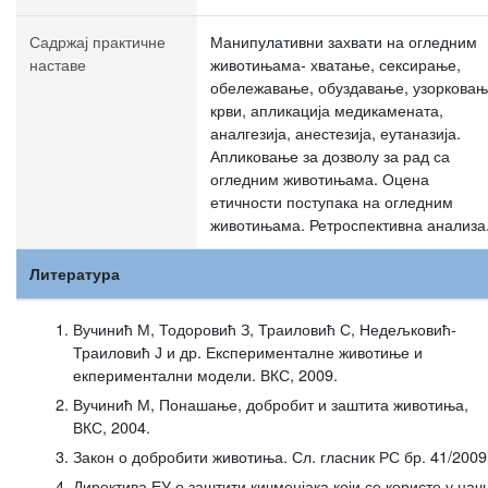
Садржај практичне
Манипулативни захвати на огледним
наставе
животињама- хватање, сексирање,
обележавање, обуздавање, узоркова
крви, апликација медикамената,
аналгезија, анестезија, еутаназија.
Апликовање за дозволу за рад са
огледним животињама. Оцена
етичности поступака на огледним
животињама. Ретроспективна анализа
Литература
Вучинић М, Тодоровић З, Траиловић С, Недељковић-
Траиловић Ј и др. Експерименталне животиње и
екпериментални модели. ВКС, 2009.
Вучинић М, Понашање, добробит и заштита животиња,
ВКС, 2004.
Закон о добробити животиња. Сл. гласник РС бр. 41/2009
Директива ЕУ о заштити кичменјака који се користе у нач