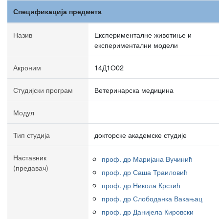
Спецификација предмета
Назив
Експерименталне животиње и
експериментални модели
Акроним
14Д1О02
Студијски програм
Ветеринарска медицина
Модул
Тип студија
докторске академске студије
Наставник
проф. др Маријана Вучинић
(предавач)
проф. др Саша Траиловић
проф. др Никола Крстић
проф. др Слободанка Вакањац
проф. др Данијела Кировски