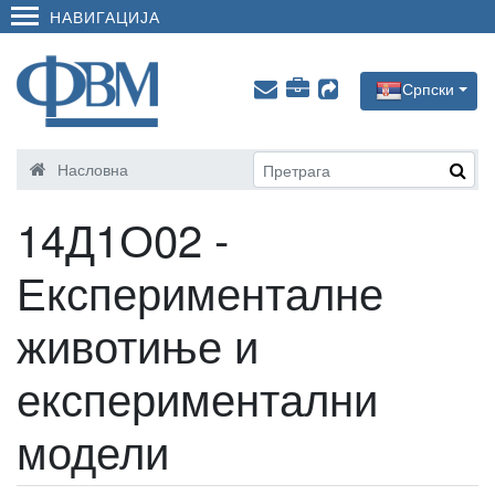
НАВИГАЦИЈА
Српски
Насловна
14Д1О02 -
Експерименталне
животиње и
експериментални
модели