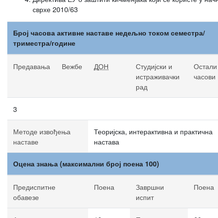
сврхе 2010/63
Број часова активне наставе недељно током семестра/
триместра/године
Предавања
Вежбе
ДОН
Студијски и
Остали
истраживачки
часови
рад
3
Методе извођења
Теоријска, интерактивна и практична
наставе
настава
Оцена знања (максимални број поена 100)
Предиспитне
Поена
Завршни
Поена
обавезе
испит