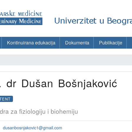
Kontinuirana edukacija
Dokumenta
Publikacije
. dr Dušan Bošnjaković
TENT
dra za fiziologiju i biohemiju
dusanbosnjakovic1@gmail.com