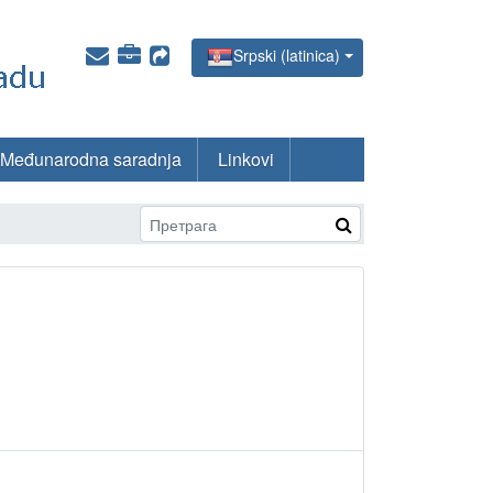
Srpski (latinica)
Međunarodna saradnja
Linkovi