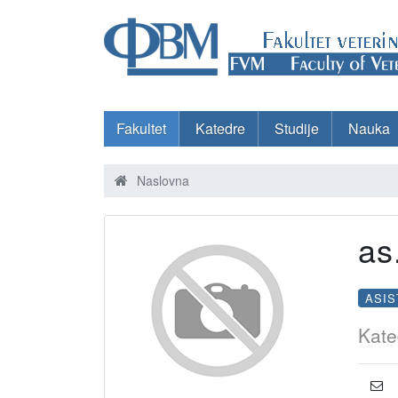
Fakultet
Katedre
Studije
Nauka
Naslovna
as
ASIS
Kate