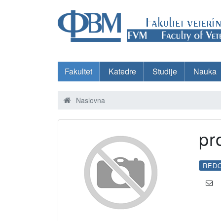
Fakultet
Katedre
Studije
Nauka
Naslovna
pr
RED