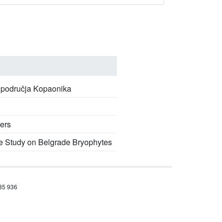
a područja Kopaonika
lers
ase Study on Belgrade Bryophytes
685 936