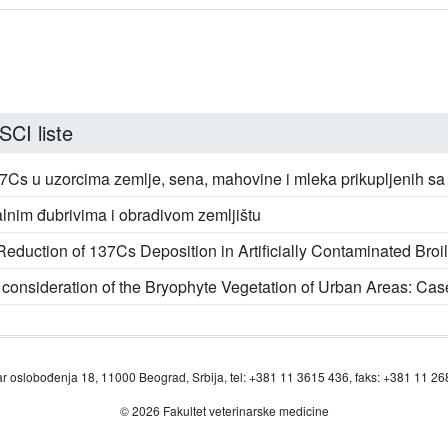
SCI liste
37Cs u uzorcima zemlje, sena, mahovine i mleka prikupljenih s
alnim đubrivima i obradivom zemljištu
Reduction of 137Cs Deposition in Artificially Contaminated Broi
l consideration of the Bryophyte Vegetation of Urban Areas: C
r oslobođenja 18, 11000 Beograd, Srbija, tel: +381 11 3615 436, faks: +381 11 2
© 2026 Fakultet veterinarske medicine