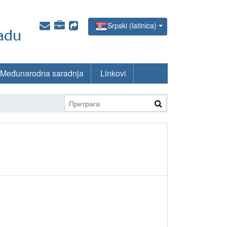
Srpski (latinica)
Međunarodna saradnja
Linkovi