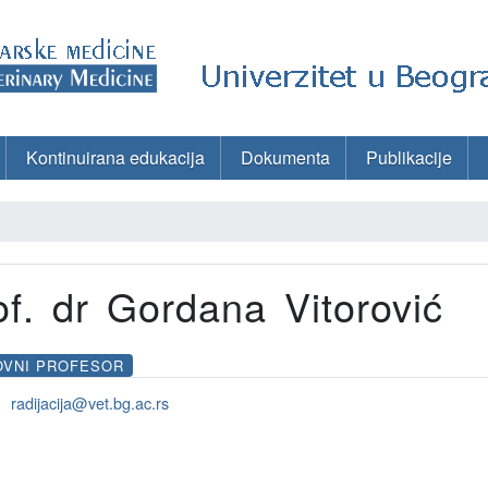
Kontinuirana edukacija
Dokumenta
Publikacije
of. dr Gordana Vitorović
OVNI PROFESOR
radijacija@vet.bg.ac.rs