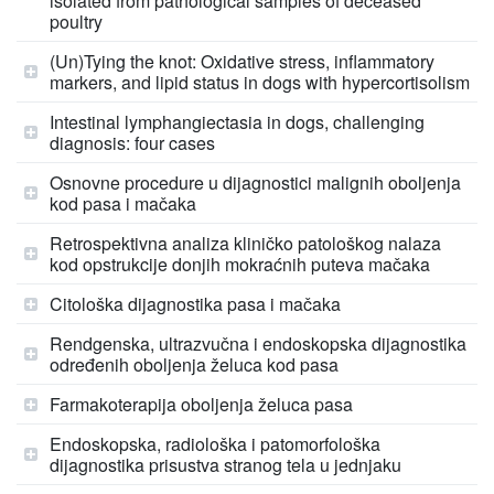
isolated from pathological samples of deceased
poultry
(Un)Tying the knot: Oxidative stress, inflammatory
markers, and lipid status in dogs with hypercortisolism
Intestinal lymphangiectasia in dogs, challenging
diagnosis: four cases
Osnovne procedure u dijagnostici malignih oboljenja
kod pasa i mačaka
Retrospektivna analiza kliničko patološkog nalaza
kod opstrukcije donjih mokraćnih puteva mačaka
Citološka dijagnostika pasa i mačaka
Rendgenska, ultrazvučna i endoskopska dijagnostika
određenih oboljenja želuca kod pasa
Farmakoterapija oboljenja želuca pasa
Endoskopska, radiološka i patomorfološka
dijagnostika prisustva stranog tela u jednjaku