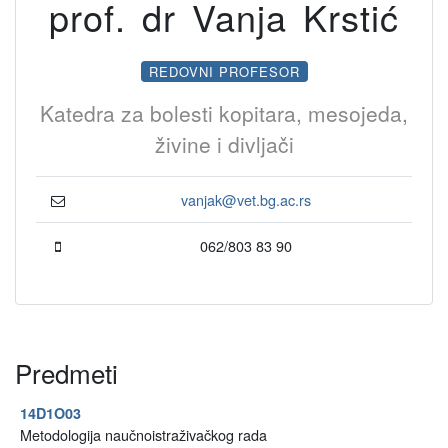
prof. dr Vanja Krstić
REDOVNI PROFESOR
Katedra za bolesti kopitara, mesojeda,
živine i divljači
vanjak@vet.bg.ac.rs
062/803 83 90
Predmeti
14D1O03
Metodologija naučnoistraživačkog rada