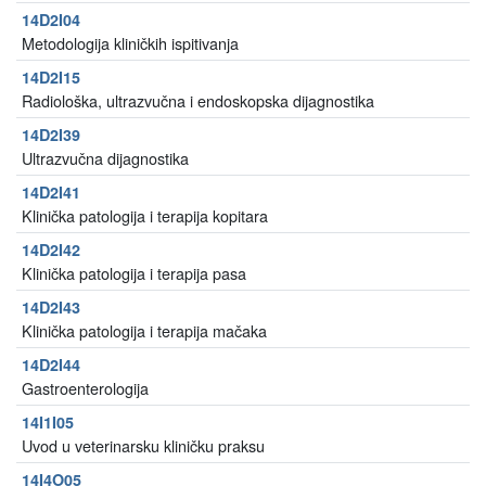
14D2I04
Metodologija kliničkih ispitivanja
14D2I15
Radiološka, ultrazvučna i endoskopska dijagnostika
14D2I39
Ultrazvučna dijagnostika
14D2I41
Klinička patologija i terapija kopitara
14D2I42
Klinička patologija i terapija pasa
14D2I43
Klinička patologija i terapija mačaka
14D2I44
Gastroenterologija
14I1I05
Uvod u veterinarsku kliničku praksu
14I4O05