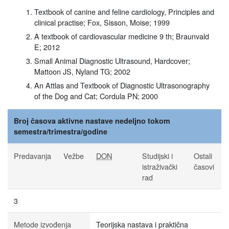
Textbook of canine and feline cardiology, Principles and
clinical practise; Fox, Sisson, Moise; 1999
A textbook of cardiovascular medicine 9 th; Braunvald
E; 2012
Small Animal Diagnostic Ultrasound, Hardcover;
Mattoon JS, Nyland TG; 2002
An Attlas and Textbook of Diagnostic Ultrasonography
of the Dog and Cat; Cordula PN; 2000
Broj časova aktivne nastave nedeljno tokom
semestra/trimestra/godine
Predavanja
Vežbe
DON
Studijski i
Ostali
istraživački
časovi
rad
3
Metode izvođenja
Teorijska nastava i praktična