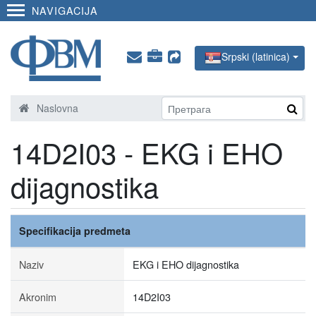
NAVIGACIJA
Srpski (latinica)
Naslovna
14D2I03 - EKG i EHO
dijagnostika
Specifikacija predmeta
Naziv
EKG i EHO dijagnostika
Akronim
14D2I03