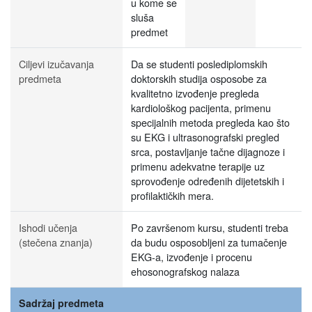
u kome se
sluša
predmet
Ciljevi izučavanja
Da se studenti poslediplomskih
predmeta
doktorskih studija osposobe za
kvalitetno izvođenje pregleda
kardiološkog pacijenta, primenu
specijalnih metoda pregleda kao što
su EKG i ultrasonografski pregled
srca, postavljanje tačne dijagnoze i
primenu adekvatne terapije uz
sprovođenje određenih dijetetskih i
profilaktičkih mera.
Ishodi učenja
Po završenom kursu, studenti treba
(stečena znanja)
da budu osposobljeni za tumačenje
EKG-a, izvođenje i procenu
ehosonografskog nalaza
Sadržaj predmeta