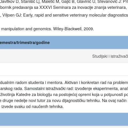
avitkov D, Stanišić Lj, Maletić M, Gajić B, Glavinić U, Stevanović J: Pr
i. Zbornik predavanja sa XXXVI Seminara za inovacije znanja veterinara,
 Viljoen GJ: Early, rapid and sensitive veterinary molecular diagnostic
 manipulation and genomics. Wiley-Blackwell, 2009.
emestra/trimestra/godine
Studijski i istraživač
idualnim radom studenta i mentora. Aktivan i konkretan rad na problema
rskog rada. Samostalni istraživački rad: izvođenje eksperimenta, analiz
u životinja Katedre za biologiju na postojećoj opremi koja u potpunosti
ke druge nedelje novi tutor za novu dijagnostičku tehniku. Na ovaj nači
izvede svaku od naučenih tehnika.