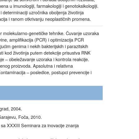
ena u imunologiji, farmakologiji i genotoksikologiji.
 i determinaciji uzročnika oboljenja životinja
tacija i ranom otkrivanju neoplastičnih promena.
izbor molekularno-genetičke tehnike. Čuvanje uzoraka
vine, amplifikacija (PCR) i optimizacija PCR
im genima i nekih bakterijskih i parazitskih
ti kod životinja putem detekcije prisustva RNK
je – obeležavanje uzoraka i kontrola reakcije.
jenog proizvoda. Apsolutna i relativna
ontaminacija – posledice, postupci prevencije i
ograd, 2004.
Sarajevu, Foča, 2010.
a sa XXXIII Seminara za inovacije znanja