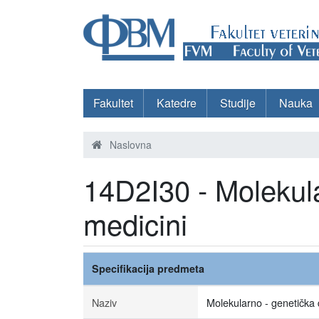
Fakultet
Katedre
Studije
Nauka
Naslovna
14D2I30 - Molekula
medicini
Specifikacija predmeta
Naziv
Molekularno - genetička d