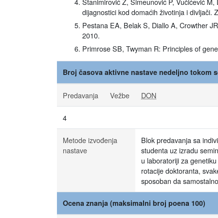
Stanimirović Z, Simeunović P, Vučićević M, D
dijagnostici kod domaćih životinja i divljač
Pestana EA, Belak S, Diallo A, Crowther JR,
2010.
Primrose SB, Twyman R: Principles of gene
Broj časova aktivne nastave nedeljno tokom s
Predavanja
Vežbe
DON
4
Metode izvođenja
Blok predavanja sa indiv
nastave
studenta uz izradu semina
u laboratoriji za genetik
rotacije doktoranta, sva
sposoban da samostalno 
Ocena znanja (maksimalni broj poena 100)