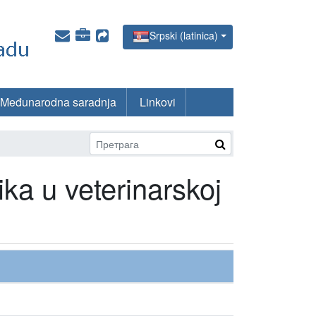
Srpski (latinica)
Međunarodna saradnja
Linkovi
ka u veterinarskoj