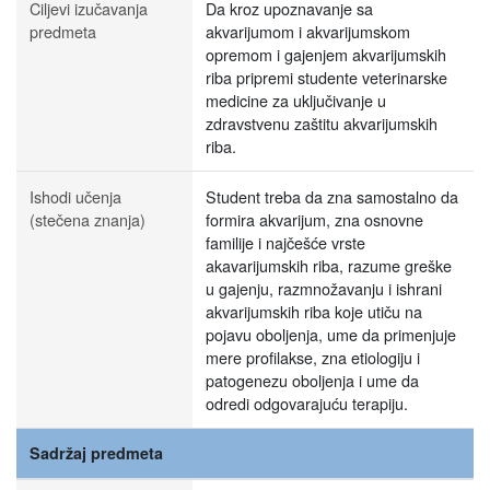
Ciljevi izučavanja
Da kroz upoznavanje sa
predmeta
akvarijumom i akvarijumskom
opremom i gajenjem akvarijumskih
riba pripremi studente veterinarske
medicine za uključivanje u
zdravstvenu zaštitu akvarijumskih
riba.
Ishodi učenja
Student treba da zna samostalno da
(stečena znanja)
formira akvarijum, zna osnovne
familije i najčešće vrste
akavarijumskih riba, razume greške
u gajenju, razmnožavanju i ishrani
akvarijumskih riba koje utiču na
pojavu oboljenja, ume da primenjuje
mere profilakse, zna etiologiju i
patogenezu oboljenja i ume da
odredi odgovarajuću terapiju.
Sadržaj predmeta