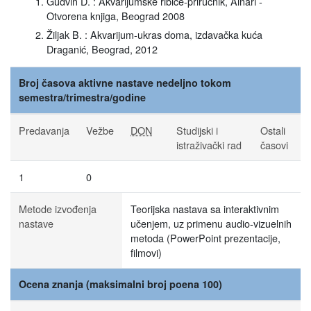
Gudvin D. : Akvarijumske ribice-priručnik, Alnari -
Otvorena knjiga, Beograd 2008
Žiljak B. : Akvarijum-ukras doma, izdavačka kuća
Draganić, Beograd, 2012
Broj časova aktivne nastave nedeljno tokom
semestra/trimestra/godine
Predavanja
Vežbe
DON
Studijski i
Ostali
istraživački rad
časovi
1
0
Metode izvođenja
Teorijska nastava sa interaktivnim
nastave
učenjem, uz primenu audio-vizuelnih
metoda (PowerPoint prezentacije,
filmovi)
Ocena znanja (maksimalni broj poena 100)