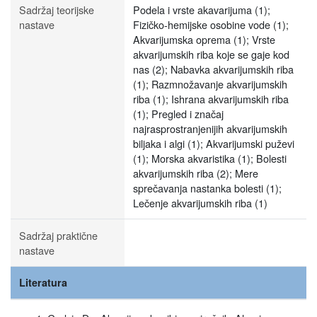
Sadržaj teorijske
Podela i vrste akavarijuma (1);
nastave
Fizičko-hemijske osobine vode (1);
Akvarijumska oprema (1); Vrste
akvarijumskih riba koje se gaje kod
nas (2); Nabavka akvarijumskih riba
(1); Razmnožavanje akvarijumskih
riba (1); Ishrana akvarijumskih riba
(1); Pregled i značaj
najrasprostranjenijih akvarijumskih
biljaka i algi (1); Akvarijumski puževi
(1); Morska akvaristika (1); Bolesti
akvarijumskih riba (2); Mere
sprečavanja nastanka bolesti (1);
Lečenje akvarijumskih riba (1)
Sadržaj praktične
nastave
Literatura