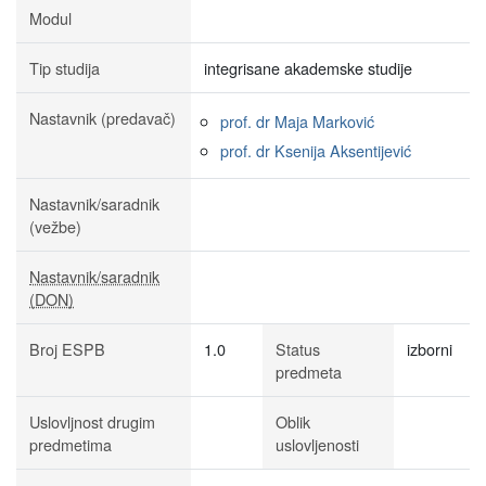
Modul
Tip studija
integrisane akademske studije
Nastavnik (predavač)
prof. dr Maja Marković
prof. dr Ksenija Aksentijević
Nastavnik/saradnik
(vežbe)
Nastavnik/saradnik
(DON)
Broj ESPB
1.0
Status
izborni
predmeta
Uslovljnost drugim
Oblik
predmetima
uslovljenosti