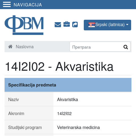
NAVIGACIJA
Srpski (latinica)
Naslovna
14I2I02 - Akvaristika
Specifikacija predmeta
Naziv
Akvaristika
Akronim
14I2I02
Studijski program
Veterinarska medicina