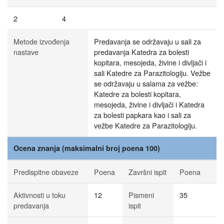
2
4
Metode izvođenja
Predavanja se održavaju u sali za
nastave
predavanja Katedra za bolesti
kopitara, mesojeda, živine i divljači i
sali Katedre za Parazitologiju. Vežbe
se održavaju u salama za vežbe:
Katedre za bolesti kopitara,
mesojeda, živine i divljači i Katedra
za bolesti papkara kao i sali za
vežbe Katedre za Parazitologiju.
Ocena znanja (maksimalni broj poena 100)
Predispitne obaveze
Poena
Završni ispit
Poena
Aktivnosti u toku
12
Pismeni
35
predavanja
ispit