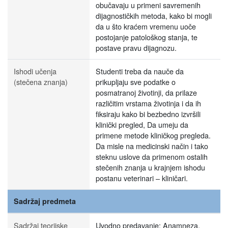
obučavaju u primeni savremenih
dijagnostičkih metoda, kako bi mogli
da u što kraćem vremenu uoče
postojanje patološkog stanja, te
postave pravu dijagnozu.
Ishodi učenja
Studenti treba da nauče da
(stečena znanja)
prikupljaju sve podatke o
posmatranoj životinji, da prilaze
različitim vrstama životinja i da ih
fiksiraju kako bi bezbedno izvršili
klinički pregled, Da umeju da
primene metode kliničkog pregleda.
Da misle na medicinski način i tako
steknu uslove da primenom ostalih
stečenih znanja u krajnjem ishodu
postanu veterinari – kliničari.
Sadržaj predmeta
Sadržaj teorijske
Uvodno predavanje; Anamneza,