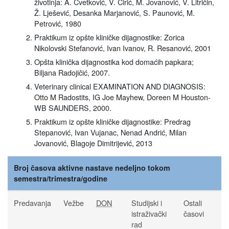
životinja: A. Cvetković, V. Ćirić, M. Jovanović, V. Litričin,
Ž. Lješević, Desanka Marjanović, S. Paunović, M.
Petrović, 1980
Praktikum iz opšte kliničke dijagnostike: Zorica
Nikolovski Stefanović, Ivan Ivanov, R. Resanović, 2001
Opšta klinička dijagnostika kod domaćih papkara;
Biljana Radojičić, 2007.
Veterinary clinical EXAMINATION AND DIAGNOSIS:
Otto M Radostits, IG Joe Mayhew, Doreen M Houston-
WB SAUNDERS, 2000.
Praktikum iz opšte kliničke dijagnostike: Predrag
Stepanović, Ivan Vujanac, Nenad Andrić, Milan
Jovanović, Blagoje Dimitrijević, 2013
Broj časova aktivne nastave nedeljno tokom
semestra/trimestra/godine
Predavanja
Vežbe
DON
Studijski i
Ostali
istraživački
časovi
rad