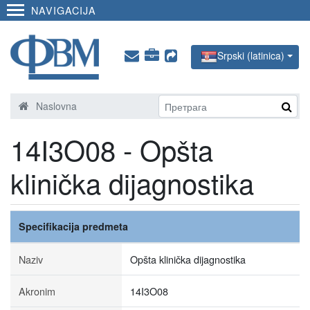
NAVIGACIJA
Srpski (latinica)
Naslovna
14I3O08 - Opšta
klinička dijagnostika
Specifikacija predmeta
Naziv
Opšta klinička dijagnostika
Akronim
14I3O08