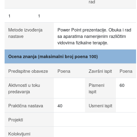
rad
1
1
Metode izvođenja
Power Point prezentacije. Obuka i rad
nastave
sa aparatima namenjenim različitim
vidovima fizikalne terapije.
Ocena znanja (maksimalni broj poena 100)
Predispitne obaveze
Poena
Završni ispit
Poena
Aktivnosti u toku
Pismeni
60
predavanja
ispit
Praktična nastava
40
Usmeni ispit
Projekti
Kolokvijumi