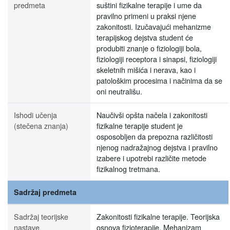
predmeta
suštini fizikalne terapije i ume da
pravilno primeni u praksi njene
zakonitosti. Izučavajući mehanizme
terapijskog dejstva student će
produbiti znanje o fiziologiji bola,
fiziologiji receptora i sinapsi, fiziologiji
skeletnih mišića i nerava, kao i
patološkim procesima i načinima da se
oni neutrališu.
Ishodi učenja
Naučivši opšta načela i zakonitosti
(stečena znanja)
fizikalne terapije student je
osposobljen da prepozna različitosti
njenog nadražajnog dejstva i pravilno
izabere i upotrebi različite metode
fizikalnog tretmana.
Sadržaj predmeta
Sadržaj teorijske
Zakonitosti fizikalne terapije. Teorijska
nastave
osnova fizioterapije. Mehanizam