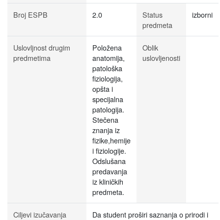
Broj ESPB
2.0
Status
izborni
predmeta
Uslovljnost drugim
Položena
Oblik
predmetima
anatomija,
uslovljenosti
patološka
fiziologija,
opšta i
specijalna
patologija.
Stečena
znanja iz
fizike,hemije
i fiziologije.
Odslušana
predavanja
iz kliničkih
predmeta.
Ciljevi izučavanja
Da student proširi saznanja o prirodi i