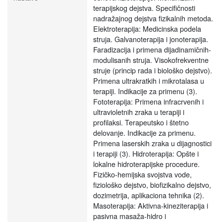
terapijskog dejstva. Specifičnosti
nadražajnog dejstva fizikalnih metoda.
Elektroterapija: Medicinska podela
struja. Galvanoterapija i jonoterapija.
Faradizacija i primena dijadinamičnih-
modulisanih struja. Visokofrekventne
struje (princip rada i biološko dejstvo).
Primena ultrakratkih i mikrotalasa u
terapiji. Indikacije za primenu (3).
Fototerapija: Primena infracrvenih i
ultravioletnih zraka u terapiji i
profilaksi. Terapeutsko i štetno
delovanje. Indikacije za primenu.
Primena laserskih zraka u dijagnostici
i terapiji (3). Hidroterapija: Opšte i
lokalne hidroterapijske procedure.
Fizičko-hemijska svojstva vode,
fiziološko dejstvo, biofizikalno dejstvo,
dozimetrija, aplikaciona tehnika (2).
Masoterapija: Aktivna-kineziterapija i
pasivna masaža-hidro i