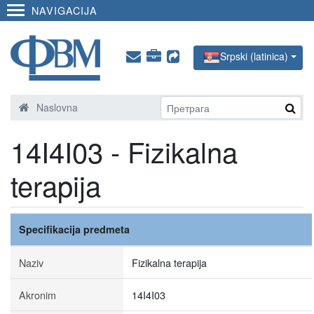
NAVIGACIJA
Srpski (latinica)
Naslovna
14I4I03 - Fizikalna
terapija
Specifikacija predmeta
Naziv
Fizikalna terapija
Akronim
14I4I03