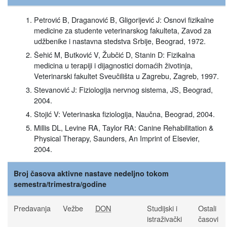
Petrović B, Draganović B, Gligorijević J: Osnovi fizikalne
medicine za studente veterinarskog fakulteta, Zavod za
udžbenike i nastavna stedstva Srbije, Beograd, 1972.
Šehić M, Butković V, Žubčić D, Stanin D: Fizikalna
medicina u terapiji i dijagnostici domaćih životinja,
Veterinarski fakultet Sveučilišta u Zagrebu, Zagreb, 1997.
Stevanović J: Fiziologija nervnog sistema, JS, Beograd,
2004.
Stojić V: Veterinaska fiziologija, Naučna, Beograd, 2004.
Millis DL, Levine RA, Taylor RA: Canine Rehabilitation &
Physical Therapy, Saunders, An Imprint of Elsevier,
2004.
Broj časova aktivne nastave nedeljno tokom
semestra/trimestra/godine
Predavanja
Vežbe
DON
Studijski i
Ostali
istraživački
časovi