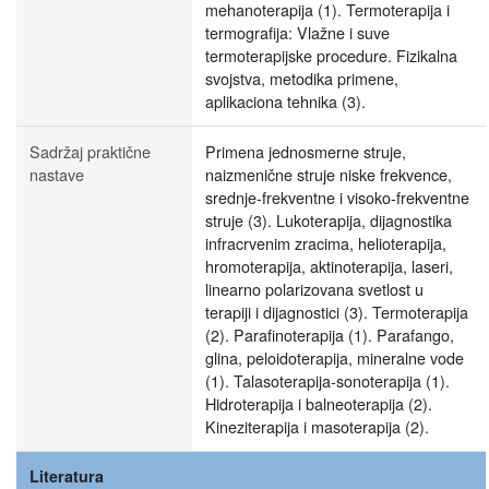
mehanoterapija (1). Termoterapija i
termografija: Vlažne i suve
termoterapijske procedure. Fizikalna
svojstva, metodika primene,
aplikaciona tehnika (3).
Sadržaj praktične
Primena jednosmerne struje,
nastave
naizmenične struje niske frekvence,
srednje-frekventne i visoko-frekventne
struje (3). Lukoterapija, dijagnostika
infracrvenim zracima, helioterapija,
hromoterapija, aktinoterapija, laseri,
linearno polarizovana svetlost u
terapiji i dijagnostici (3). Termoterapija
(2). Parafinoterapija (1). Parafango,
glina, peloidoterapija, mineralne vode
(1). Talasoterapija-sonoterapija (1).
Hidroterapija i balneoterapija (2).
Kineziterapija i masoterapija (2).
Literatura