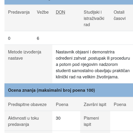
Predavanja
Vežbe
DON
Studijski i
Ostali
istraživački
časovi
rad
0
6
Metode izvođenja
Nastavnik objasni i demonstrira
nastave
određeni zahvat ,postupak ili proceduru
a potom pod njegovim nadzorom
studenti samostalno obavljaju praktičan
klinički rad na velikim životinjama.
Ocena znanja (maksimalni broj poena 100)
Predispitne obaveze
Poena
Završni ispit
Poena
Aktivnosti u toku
30
Pismeni
predavanja
ispit