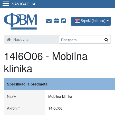
NAVIGACIJA
Srpski (latinica)
Naslovna
14I6O06 - Mobilna
klinika
Specifikacija predmeta
Naziv
Mobilna klinika
Akronim
14I6O06