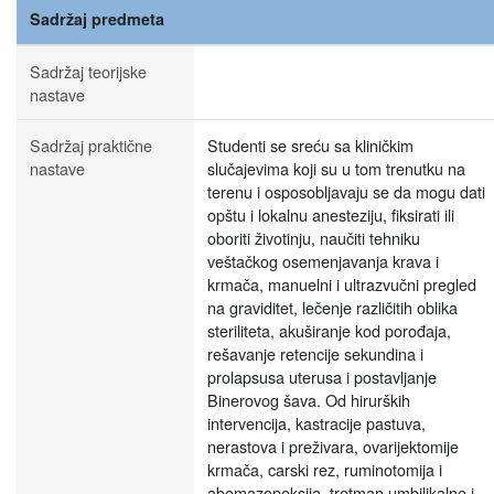
Sadržaj predmeta
Sadržaj teorijske
nastave
Sadržaj praktične
Studenti se sreću sa kliničkim
nastave
slučajevima koji su u tom trenutku na
terenu i osposobljavaju se da mogu dati
opštu i lokalnu anesteziju, fiksirati ili
oboriti životinju, naučiti tehniku
veštačkog osemenjavanja krava i
krmača, manuelni i ultrazvučni pregled
na graviditet, lečenje različitih oblika
steriliteta, akuširanje kod porođaja,
rešavanje retencije sekundina i
prolapsusa uterusa i postavljanje
Binerovog šava. Od hirurških
intervencija, kastracije pastuva,
nerastova i preživara, ovarijektomije
krmača, carski rez, ruminotomija i
abomazopeksija, tretman umbilikalne i