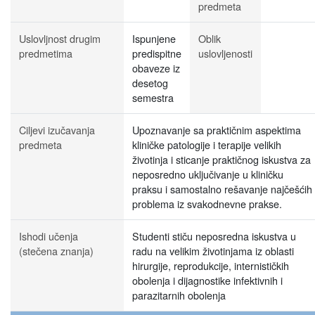
predmeta
Uslovljnost drugim
Ispunjene
Oblik
predmetima
predispitne
uslovljenosti
obaveze iz
desetog
semestra
Ciljevi izučavanja
Upoznavanje sa praktičnim aspektima
predmeta
kliničke patologije i terapije velikih
životinja i sticanje praktičnog iskustva za
neposredno uključivanje u kliničku
praksu i samostalno rešavanje najčešćih
problema iz svakodnevne prakse.
Ishodi učenja
Studenti stiču neposredna iskustva u
(stečena znanja)
radu na velikim životinjama iz oblasti
hirurgije, reprodukcije, internističkih
obolenja i dijagnostike infektivnih i
parazitarnih obolenja