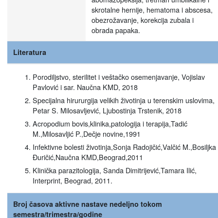
skrotalne hernije, hematoma i abscesa,
obezrožavanje, korekcija zubala i
obrada papaka.
Literatura
Porodiljstvo, sterilitet i veštačko osemenjavanje, Vojislav
Pavlović i sar. Naučna KMD, 2018
Specijalna hirururgija velikih životinja u terenskim uslovima,
Petar S. Milosavljević, Ljubostinja Trstenik, 2018
Acropodium bovis,klinika,patologija i terapija,Tadić
M.,Milosavljić P.,Dečje novine,1991
Infektivne bolesti životinja,Sonja Radojičić,Valčić M.,Bosiljka
Đuričić,Naučna KMD,Beograd,2011
Klinička parazitologija, Sanda Dimitrijević,Tamara Ilić,
Interprint, Beograd, 2011.
Broj časova aktivne nastave nedeljno tokom
semestra/trimestra/godine