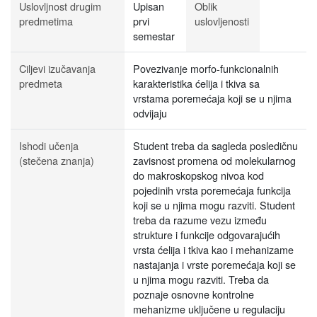
Uslovljnost drugim
Upisan
Oblik
predmetima
prvi
uslovljenosti
semestar
Ciljevi izučavanja
Povezivanje morfo-funkcionalnih
predmeta
karakteristika ćelija i tkiva sa
vrstama poremećaja koji se u njima
odvijaju
Ishodi učenja
Student treba da sagleda posledičnu
(stečena znanja)
zavisnost promena od molekularnog
do makroskopskog nivoa kod
pojedinih vrsta poremećaja funkcija
koji se u njima mogu razviti. Student
treba da razume vezu između
strukture i funkcije odgovarajućih
vrsta ćelija i tkiva kao i mehanizame
nastajanja i vrste poremećaja koji se
u njima mogu razviti. Treba da
poznaje osnovne kontrolne
mehanizme uključene u regulaciju