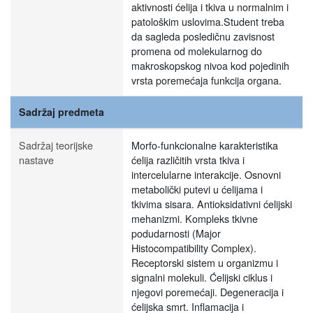
aktivnosti ćelija i tkiva u normalnim i
patološkim uslovima.Student treba
da sagleda posledičnu zavisnost
promena od molekularnog do
makroskopskog nivoa kod pojedinih
vrsta poremećaja funkcija organa.
Sadržaj predmeta
Sadržaj teorijske
Morfo-funkcionalne karakteristika
nastave
ćelija različitih vrsta tkiva i
intercelularne interakcije. Osnovni
metabolički putevi u ćelijama i
tkivima sisara. Antioksidativni ćelijski
mehanizmi. Kompleks tkivne
podudarnosti (Major
Histocompatibility Complex).
Receptorski sistem u organizmu i
signalni molekuli. Ćelijski ciklus i
njegovi poremećaji. Degeneracija i
ćelijska smrt. Inflamacija i