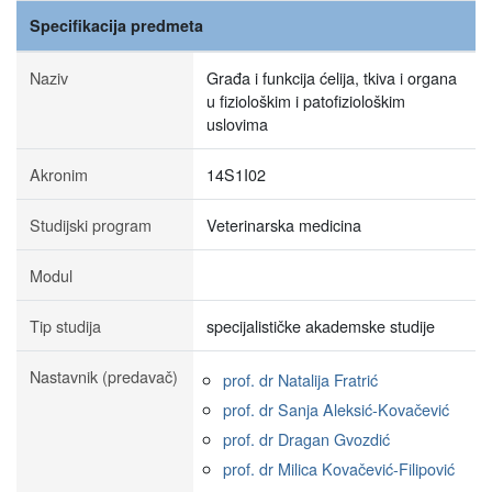
Specifikacija predmeta
Naziv
Građa i funkcija ćelija, tkiva i organa
u fiziološkim i patofiziološkim
uslovima
Akronim
14S1I02
Studijski program
Veterinarska medicina
Modul
Tip studija
specijalističke akademske studije
Nastavnik (predavač)
prof. dr Natalija Fratrić
prof. dr Sanja Aleksić-Kovačević
prof. dr Dragan Gvozdić
prof. dr Milica Kovačević-Filipović