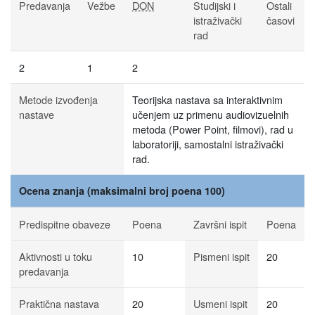
Predavanja
Vežbe
DON
Studijski i
Ostali
istraživački
časovi
rad
2
1
2
Metode izvođenja
Teorijska nastava sa interaktivnim
nastave
učenjem uz primenu audiovizuelnih
metoda (Power Point, filmovi), rad u
laboratoriji, samostalni istraživački
rad.
Ocena znanja (maksimalni broj poena 100)
Predispitne obaveze
Poena
Završni ispit
Poena
Aktivnosti u toku
10
Pismeni ispit
20
predavanja
Praktična nastava
20
Usmeni ispit
20