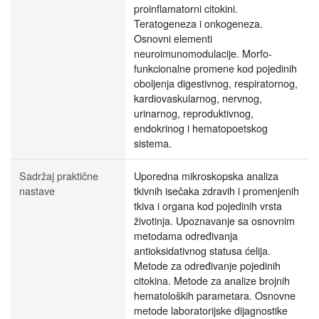
proinflamatorni citokini.
Teratogeneza i onkogeneza.
Osnovni elementi
neuroimunomodulacije. Morfo-
funkcionalne promene kod pojedinih
oboljenja digestivnog, respiratornog,
kardiovaskularnog, nervnog,
urinarnog, reproduktivnog,
endokrinog i hematopoetskog
sistema.
Sadržaj praktične
Uporedna mikroskopska analiza
nastave
tkivnih isečaka zdravih i promenjenih
tkiva i organa kod pojedinih vrsta
životinja. Upoznavanje sa osnovnim
metodama određivanja
antioksidativnog statusa ćelija.
Metode za određivanje pojedinih
citokina. Metode za analize brojnih
hematoloških parametara. Osnovne
metode laboratorijske dijagnostike