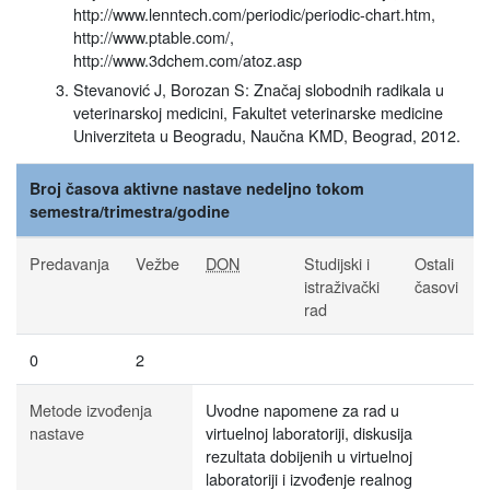
http://www.lenntech.com/periodic/periodic-chart.htm,
http://www.ptable.com/,
http://www.3dchem.com/atoz.asp
Stevanović J, Borozan S: Značaj slobodnih radikala u
veterinarskoj medicini, Fakultet veterinarske medicine
Univerziteta u Beogradu, Naučna KMD, Beograd, 2012.
Broj časova aktivne nastave nedeljno tokom
semestra/trimestra/godine
Predavanja
Vežbe
DON
Studijski i
Ostali
istraživački
časovi
rad
0
2
Metode izvođenja
Uvodne napomene za rad u
nastave
virtuelnoj laboratoriji, diskusija
rezultata dobijenih u virtuelnoj
laboratoriji i izvođenje realnog