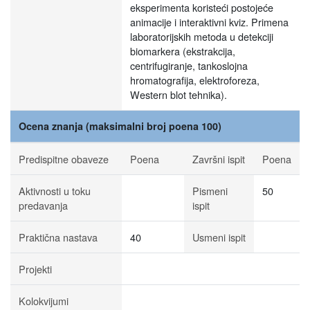
eksperimenta koristeći postojeće
animacije i interaktivni kviz. Primena
laboratorijskih metoda u detekciji
biomarkera (ekstrakcija,
centrifugiranje, tankoslojna
hromatografija, elektroforeza,
Western blot tehnika).
Ocena znanja (maksimalni broj poena 100)
Predispitne obaveze
Poena
Završni ispit
Poena
Aktivnosti u toku
Pismeni
50
predavanja
ispit
Praktična nastava
40
Usmeni ispit
Projekti
Kolokvijumi