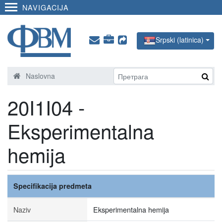
NAVIGACIJA
Srpski (latinica)
Naslovna
20I1I04 -
Eksperimentalna
hemija
Specifikacija predmeta
Naziv
Eksperimentalna hemija