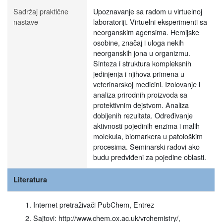
Sadržaj praktične
Upoznavanje sa radom u virtuelnoj
nastave
laboratoriji. Virtuelni eksperimenti sa
neorganskim agensima. Hemijske
osobine, značaj i uloga nekih
neorganskih jona u organizmu.
Sinteza i struktura kompleksnih
jedinjenja i njihova primena u
veterinarskoj medicini. Izolovanje i
analiza prirodnih proizvoda sa
protektivnim dejstvom. Analiza
dobijenih rezultata. Određivanje
aktivnosti pojedinih enzima i malih
molekula, biomarkera u patološkim
procesima. Seminarski radovi ako
budu predviđeni za pojedine oblasti.
Literatura
Internet pretraživači PubChem, Entrez
Sajtovi: http://www.chem.ox.ac.uk/vrchemistry/,