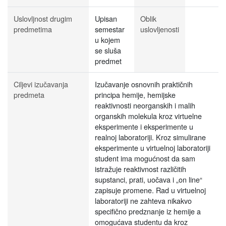
Uslovljnost drugim
Upisan
Oblik
predmetima
semestar
uslovljenosti
u kojem
se sluša
predmet
Ciljevi izučavanja
Izučavanje osnovnih praktičnih
predmeta
principa hemije, hemijske
reaktivnosti neorganskih i malih
organskih molekula kroz virtuelne
eksperimente i eksperimente u
realnoj laboratoriji. Kroz simulirane
eksperimente u virtuelnoj laboratoriji
student ima mogućnost da sam
istražuje reaktivnost različitih
supstanci, prati, uočava i „on line“
zapisuje promene. Rad u virtuelnoj
laboratoriji ne zahteva nikakvo
specifično predznanje iz hemije a
omogućava studentu da kroz