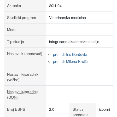
Akronim
20I1I04
Studijski program
Veterinarska medicina
Modul
Tip studija
integrisane akademske studije
Nastavnik (predavač)
prof. dr Iris Đorđević
prof. dr Milena Krstić
Nastavnik/saradnik
(vežbe)
Nastavnik/saradnik
(DON)
Broj ESPB
2.0
Status
izborni
predmeta