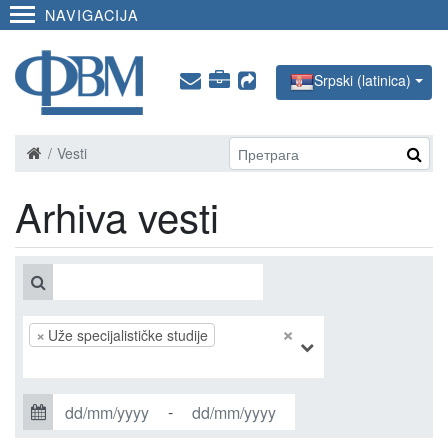
NAVIGACIJA
Srpski (latinica)
Vesti
Arhiva vesti
×
×
Uže specijalističke studije
-