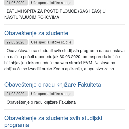
01.06.2020.
Uže specijalističke studije
DATUMI ISPITA ZA POSTDIPLOMCE (SAS I DAS) U
NASTUPAJUĆIM ROKOVIMA
Obaveštenje za studente
29.03.2020.
Uže specijalističke studije
Obaveštavaju se studenti svih studijskih programa da će nastava
na daljinu početi u ponedeljak 30.03.2020. po rasporedu koji će
biti objavljen tokom nedelje na web stranici FVM. Nastava na
daljinu će se izvoditi preko Zoom aplikacije, a uputstvo za ko...
Obaveštenje o radu knjižare Fakulteta
21.03.2020.
Uže specijalističke studije
Obaveštenje o radu knjižare Fakulteta
Obaveštenje za studente svih studijski
programa