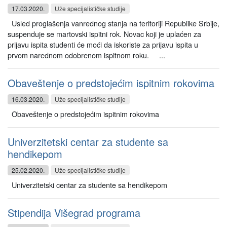
17.03.2020.
Uže specijalističke studije
Usled proglašenja vanrednog stanja na teritoriji Republike Srbije,
suspenduje se martovski ispitni rok. Novac koji je uplaćen za
prijavu ispita studenti će moći da iskoriste za prijavu ispita u
prvom narednom odobrenom ispitnom roku. ...
Obaveštenje o predstojećim ispitnim rokovima
16.03.2020.
Uže specijalističke studije
Obaveštenje o predstojećim ispitnim rokovima
Univerzitetski centar za studente sa
hendikepom
25.02.2020.
Uže specijalističke studije
Univerzitetski centar za studente sa hendikepom
Stipendija Višegrad programa