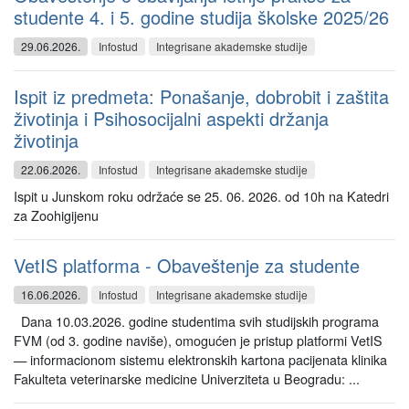
studente 4. i 5. godine studija školske 2025/26
29.06.2026.
Infostud
Integrisane akademske studije
Ispit iz predmeta: Ponašanje, dobrobit i zaštita
životinja i Psihosocijalni aspekti držanja
životinja
22.06.2026.
Infostud
Integrisane akademske studije
Ispit u Junskom roku održaće se 25. 06. 2026. od 10h na Katedri
za Zoohigijenu
VetIS platforma - Obaveštenje za studente
16.06.2026.
Infostud
Integrisane akademske studije
Dana 10.03.2026. godine studentima svih studijskih programa
FVM (od 3. godine naviše), omogućen je pristup platformi VetIS
— informacionom sistemu elektronskih kartona pacijenata klinika
Fakulteta veterinarske medicine Univerziteta u Beogradu: ...