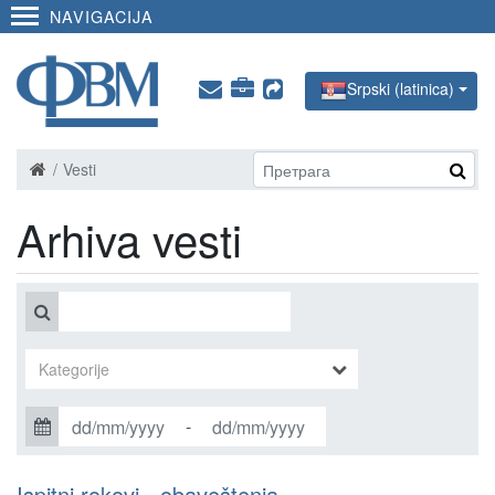
NAVIGACIJA
Srpski (latinica)
Vesti
Arhiva vesti
-
Ispitni rokovi - obaveštenja