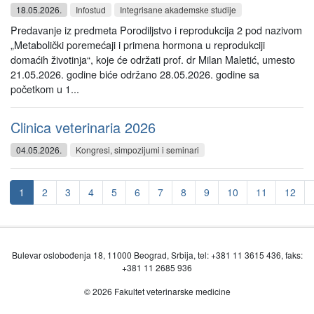
18.05.2026.
Infostud
Integrisane akademske studije
Predavanje iz predmeta Porodiljstvo i reprodukcija 2 pod nazivom
„Metabolički poremećaji i primena hormona u reprodukciji
domaćih životinja“, koje će održati prof. dr Milan Maletić, umesto
21.05.2026. godine biće održano 28.05.2026. godine sa
početkom u 1...
Clinica veterinaria 2026
04.05.2026.
Kongresi, simpozijumi i seminari
1
2
3
4
5
6
7
8
9
10
11
12
Bulevar oslobođenja 18, 11000 Beograd, Srbija, tel: +381 11 3615 436, faks:
+381 11 2685 936
© 2026 Fakultet veterinarske medicine