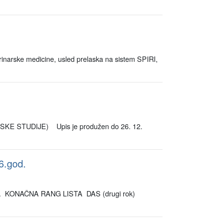
arske medicine, usled prelaska na sistem SPIRI,
TUDIJE) Upis je produžen do 26. 12.
6.god.
6.god. KONAČNA RANG LISTA DAS (drugi rok)