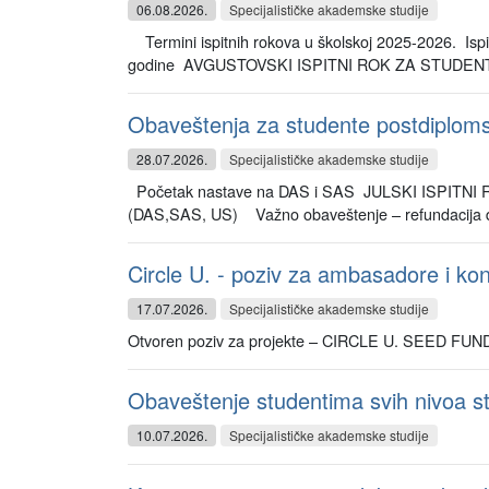
06.08.2026.
Specijalističke akademske studije
Termini ispitnih rokova u školskoj 2025-2026. Ispi
godine AVGUSTOVSKI ISPITNI ROK ZA STUDEN
Obaveštenja za studente postdiplomsk
28.07.2026.
Specijalističke akademske studije
Početak nastave na DAS i SAS JULSKI ISPI
(DAS,SAS, US) Važno obaveštenje – refundacija de
Circle U. - poziv za ambasadore i 
17.07.2026.
Specijalističke akademske studije
Otvoren poziv za projekte – CIRCLE U. SEED FUND
Obaveštenje studentima svih nivoa stu
10.07.2026.
Specijalističke akademske studije