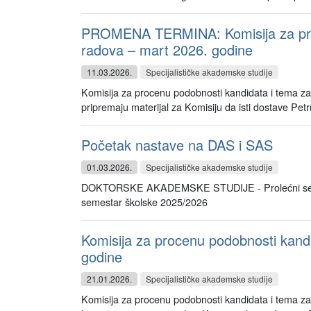
PROMENA TERMINA: Komisija za procenu
radova – mart 2026. godine
11.03.2026.
Specijalističke akademske studije
Komisija za procenu podobnosti kandidata i tema za i
pripremaju materijal za Komisiju da isti dostave Petru
Početak nastave na DAS i SAS
01.03.2026.
Specijalističke akademske studije
DOKTORSKE AKADEMSKE STUDIJE - Prolećni se
semestar školske 2025/2026
Komisija za procenu podobnosti kandid
godine
21.01.2026.
Specijalističke akademske studije
Komisija za procenu podobnosti kandidata i tema za i