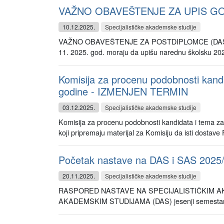
VAŽNO OBAVEŠTENJE ZA UPIS G
10.12.2025.
Specijalističke akademske studije
VAŽNO OBAVEŠTENJE ZA POSTDIPLOMCE (DAS, SAS, US
11. 2025. god. moraju da upišu narednu školsku 202
Komisija za procenu podobnosti kandid
godine - IZMENJEN TERMIN
03.12.2025.
Specijalističke akademske studije
Komisija za procenu podobnosti kandidata i tema za i
koji pripremaju materijal za Komisiju da isti dostave 
Početak nastave na DAS i SAS 2025
20.11.2025.
Specijalističke akademske studije
RASPORED NASTAVE NA SPECIJALISTIČKIM AKA
AKADEMSKIM STUDIJAMA (DAS) jesenji semestar 