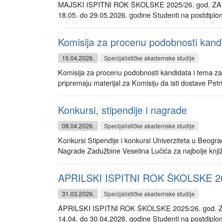
MAJSKI ISPITNI ROK ŠKOLSKE 2025/26. god. ZA
18.05. do 29.05.2026. godine Studenti na postdiplo
Komisija za procenu podobnosti kandida
15.04.2026.
Specijalističke akademske studije
Komisija za procenu podobnosti kandidata i tema za iz
pripremaju materijal za Komisiju da isti dostave Petr
Konkursi, stipendije i nagrade
08.04.2026.
Specijalističke akademske studije
Konkursi Stipendije i konkursi Univerziteta u Beogra
Nagrade Zadužbine Veselina Lučića za najbolje knjiž
APRILSKI ISPITNI ROK ŠKOLSKE 2
31.03.2026.
Specijalističke akademske studije
APRILSKI ISPITNI ROK ŠKOLSKE 2025/26. god. Z
14.04. do 30.04.2026. godine Studenti na postdipl