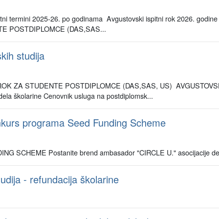
tni termini 2025-26. po godinama Avgustovski ispitni rok 2026. godine
TE POSTDIPLOMCE (DAS,SAS...
ih studija
TNI ROK ZA STUDENTE POSTDIPLOMCE (DAS,SAS, US) AVGUSTOV
la školarine Cenovnik usluga na postdiplomsk...
konkurs programa Seed Funding Scheme
ING SCHEME Postanite brend ambasador "CIRCLE U." asocijacije deve
dija - refundacija školarine