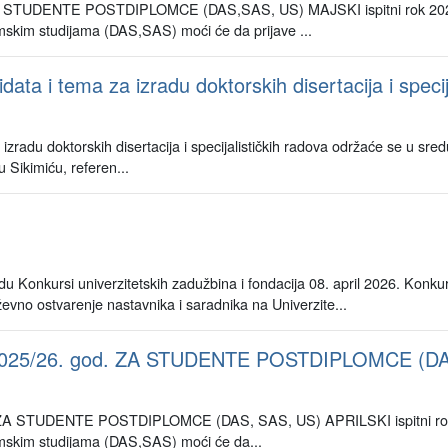
 STUDENTE POSTDIPLOMCE (DAS,SAS, US) MAJSKI ispitni rok 202
mskim studijama (DAS,SAS) moći će da prijave ...
ta i tema za izradu doktorskih disertacija i specij
radu doktorskih disertacija i specijalističkih radova održaće se u sred
u Sikimiću, referen...
du Konkursi univerzitetskih zadužbina i fondacija 08. april 2026. Konku
evno ostvarenje nastavnika i saradnika na Univerzite...
025/26. god. ZA STUDENTE POSTDIPLOMCE (D
A STUDENTE POSTDIPLOMCE (DAS, SAS, US) APRILSKI ispitni rok
omskim studijama (DAS,SAS) moći će da...