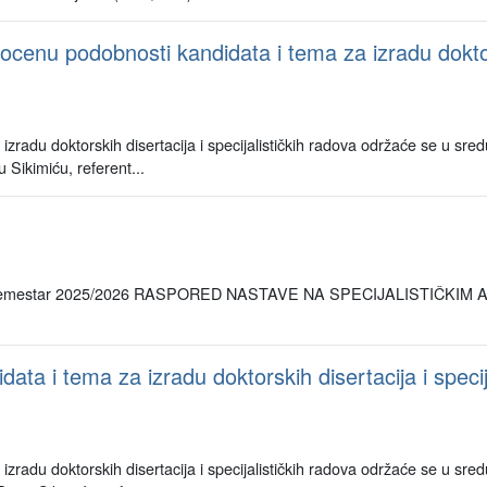
 podobnosti kandidata i tema za izradu doktorskih
zradu doktorskih disertacija i specijalističkih radova održaće se u sre
 Sikimiću, referent...
mestar 2025/2026 RASPORED NASTAVE NA SPECIJALISTIČKIM A
ata i tema za izradu doktorskih disertacija i specij
zradu doktorskih disertacija i specijalističkih radova održaće se u sre