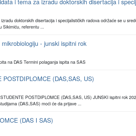
ta i tema za izradu doktorskih disertacija i specij
radu doktorskih disertacija i specijalističkih radova održaće se u sredu
 Sikimiću, referentu ...
mikrobiologiju - junski ispitni rok
ispita na DAS Termini polaganja ispita na SAS
E POSTDIPLOMCE (DAS,SAS, US)
STUDENTE POSTDIPLOMCE (DAS,SAS, US) JUNSKI ispitni rok 2025/
tudijama (DAS,SAS) moći će da prijave ...
OMCE (DAS I SAS)