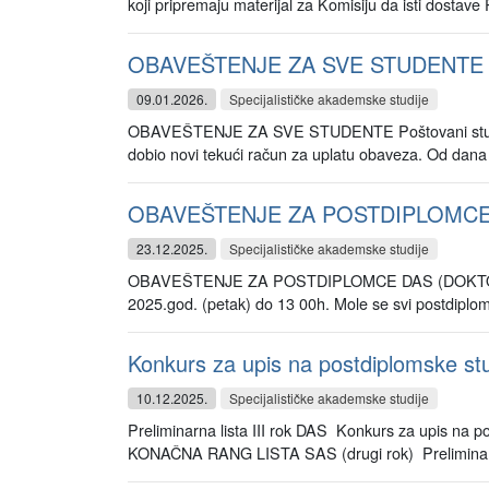
koji pripremaju materijal za Komisiju da isti dostave 
OBAVEŠTENJE ZA SVE STUDENTE 
09.01.2026.
Specijalističke akademske studije
OBAVEŠTENJE ZA SVE STUDENTE Poštovani studenti,
dobio novi tekući račun za uplatu obaveza. Od dana o
OBAVEŠTENJE ZA POSTDIPLOMC
23.12.2025.
Specijalističke akademske studije
OBAVEŠTENJE ZA POSTDIPLOMCE DAS (DOKTOR
2025.god. (petak) do 13 00h. Mole se svi postdiplomc
Konkurs za upis na postdiplomske st
10.12.2025.
Specijalističke akademske studije
Preliminarna lista III rok DAS Konkurs za upis n
KONAČNA RANG LISTA SAS (drugi rok) Preliminar