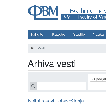
Fakultet
Katedre
Studije
Nauka
Vesti
Arhiva vesti
×
Specija
Ispitni rokovi - obaveštenja