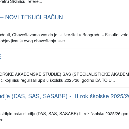
Petru Sikimiću, refere...
– NOVI TEKUĆI RAČUN
 Obaveštavamo vas da je Univerzitet u Beogradu – Fakultet veterin
bjavljivanja ovog obaveštenja, sve ...
E
SKE AKADEMSKE STUDIJE) SAS (SPECIJALISTIČKE AKADEMSKE S
i koji nisu regulisali upis u školsku 2025/26. godinu DA TO U...
udije (DAS, SAS, SASABR) - III rok školske 2025/2
a postdiplomske studije (DAS, SAS, SASABR) III rok školske 2025/2
n...