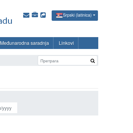
Srpski (latinica)
Međunarodna saradnja
Linkovi