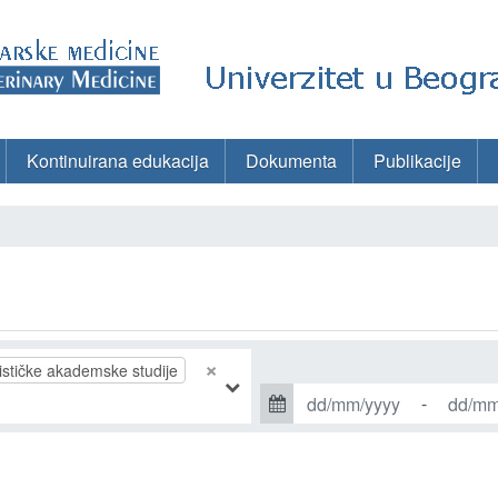
Kontinuirana edukacija
Dokumenta
Publikacije
×
lističke akademske studije
-