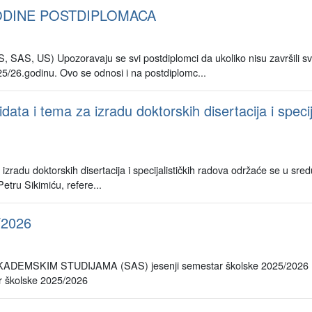
ODINE POSTDIPLOMACA
) Upozoravaju se svi postdiplomci da ukoliko nisu završili svoje
5/26.godinu. Ovo se odnosi i na postdiplomc...
ata i tema za izradu doktorskih disertacija i spec
zradu doktorskih disertacija i specijalističkih radova održaće se u sr
Petru Sikimiću, refere...
/2026
DEMSKIM STUDIJAMA (SAS) jesenji semestar školske 2025/2
školske 2025/2026