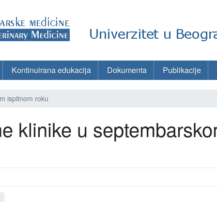
Kontinuirana edukacija
Dokumenta
Publikacije
om ispitnom roku
lne klinike u septembarsk
d