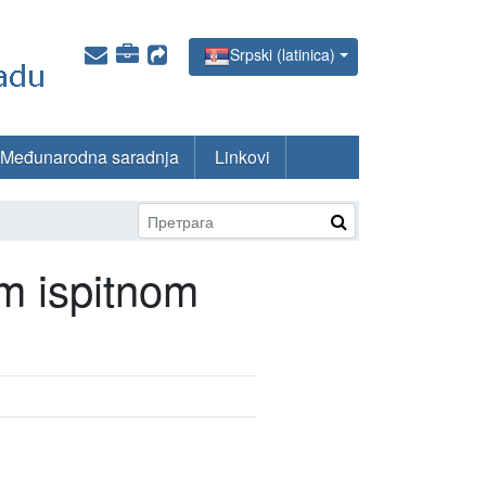
Srpski (latinica)
Međunarodna saradnja
Linkovi
om ispitnom