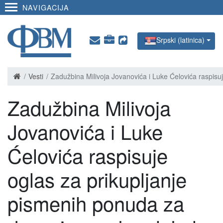
NAVIGACIJA
Srpski (latinica)
Vesti
Zadužbina Milivoja Jovanovića i Luke Ćelovića raspisu
Zadužbina Milivoja
Jovanovića i Luke
Ćelovića raspisuje
oglas za prikupljanje
pismenih ponuda za