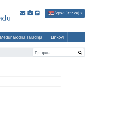
Srpski (latinica)
Međunarodna saradnja
Linkovi