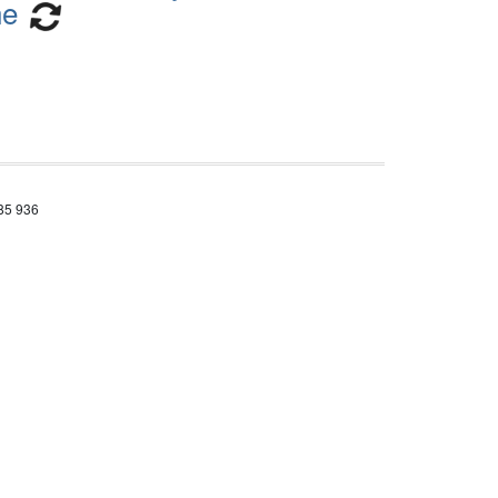
ne
685 936