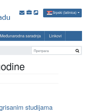
Srpski (latinica)
Međunarodna saradnja
Linkovi
godine
egrisanim studijama