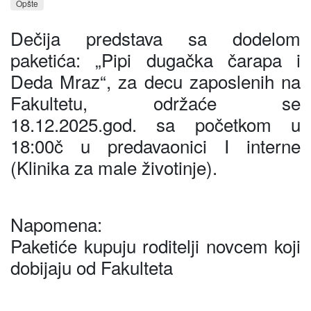
Opšte
Dečija predstava sa dodelom
paketića: „Pipi dugačka čarapa i
Deda Mraz“, za decu zaposlenih na
Fakultetu, održaće se
18.12.2025.god. sa početkom u
18:00č u predavaonici I interne
(Klinika za male životinje).
Napomena:
Paketiće kupuju roditelji novcem koji
dobijaju od Fakulteta