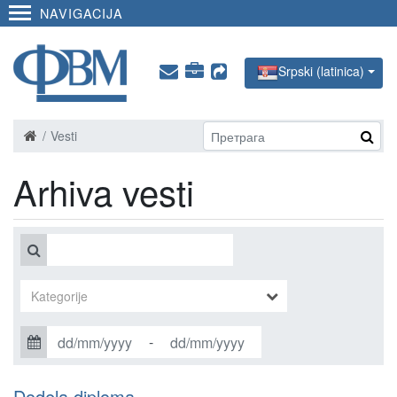
NAVIGACIJA
Srpski (latinica)
Vesti
Arhiva vesti
-
Dodela diploma