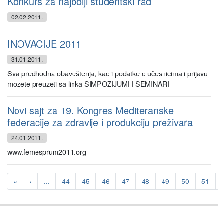
Konkurs za najbolji studentski rad
02.02.2011.
INOVACIJE 2011
31.01.2011.
Sva predhodna obaveštenja, kao i podatke o učesnicima i prijavu
mozete preuzeti sa linka SIMPOZIJUMI I SEMINARI
Novi sajt za 19. Kongres Mediteranske
federacije za zdravlje i produkciju preživara
24.01.2011.
www.femesprum2011.org
«
‹
...
44
45
46
47
48
49
50
51